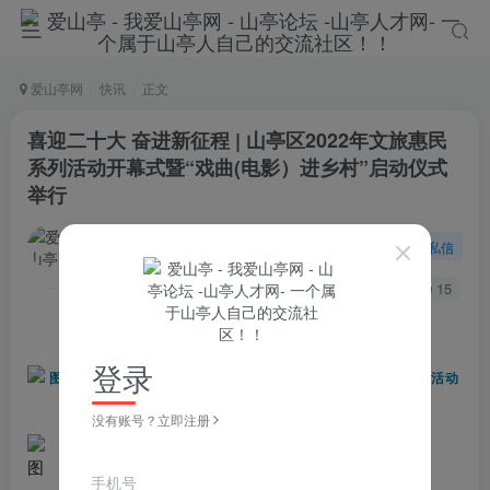
爱山亭网
快讯
正文
喜迎二十大 奋进新征程 | 山亭区2022年文旅惠民
系列活动开幕式暨“戏曲(电影）进乡村”启动仪式
举行
爱山亭官方
关注
私信
4年前发布
101
15
点蓝色字关注
“山亭快报”
登录
没有账号？立即注册
手机号