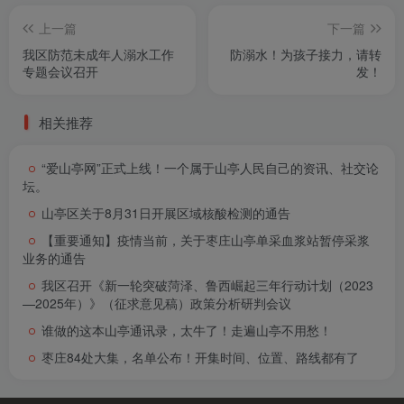
上一篇
下一篇
我区防范未成年人溺水工作
防溺水！为孩子接力，请转
专题会议召开
发！
相关推荐
“爱山亭网”正式上线！一个属于山亭人民自己的资讯、社交论
坛。
山亭区关于8月31日开展区域核酸检测的通告
【重要通知】疫情当前，关于枣庄山亭单采血浆站暂停采浆
业务的通告
我区召开《新一轮突破菏泽、鲁西崛起三年行动计划（2023
—2025年）》（征求意见稿）政策分析研判会议
谁做的这本山亭通讯录，太牛了！走遍山亭不用愁！
枣庄84处大集，名单公布！开集时间、位置、路线都有了