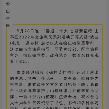
5月28日晚，“喜迎二十大 奋进新征程”山
亭区2022年文旅惠民系列活动开幕式暨“戏曲
(电影）进乡村”启动仪式在徐庄镇隆重举行。
活动由市文旅局指导，区委宣传部、区文旅局
主办，徐庄镇党委、政府承办，数百名群众观
看了演出。
豫剧经典唱段《穆桂英挂帅》开启了演出
的序幕，琴书、莲花落、川剧变脸、歌舞等内
容丰富、形式多样的文艺节目轮番上阵，赢得
台下观众阵阵掌声，山楂妹张月乔前来加油助
阵，一首《那片山楂花》点燃全场，我区爱心
人士为学生代表资助了书包、书卡和各种学习
用品，红色电影《金刚川》接续放映，更是激