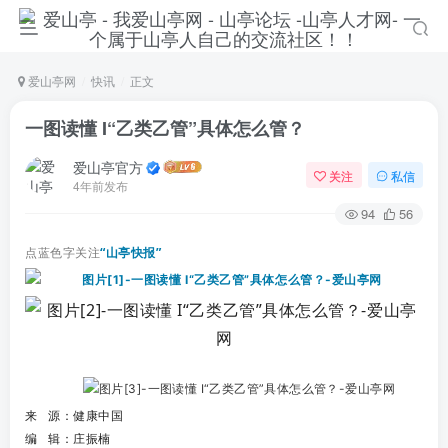
爱山亭网
快讯
正文
一图读懂 I“乙类乙管”具体怎么管？
爱山亭官方
关注
私信
4年前发布
94
56
点蓝色字关注
“山亭快报”
来 源：健康中国
编 辑：
庄振楠