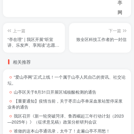
上一篇
下一篇
“亭在理” | 我区开展“听宣
致全区科技工作者的一封信
讲、乐发声、享阅读”志愿宣
讲活动
相关推荐
“爱山亭网”正式上线！一个属于山亭人民自己的资讯、社交论
坛。
山亭区关于8月31日开展区域核酸检测的通告
【重要通知】疫情当前，关于枣庄山亭单采血浆站暂停采浆
业务的通告
我区召开《新一轮突破菏泽、鲁西崛起三年行动计划（2023
—2025年）》（征求意见稿）政策分析研判会议
谁做的这本山亭通讯录，太牛了！走遍山亭不用愁！