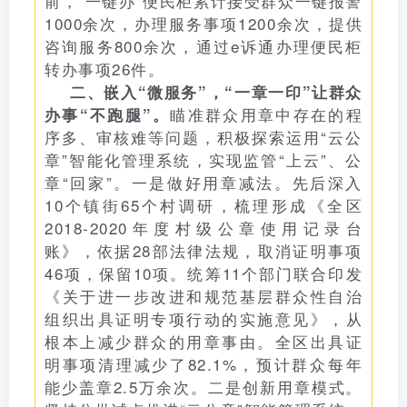
前，“一键办”便民柜累计接受群众一键报警
1000余次，办理服务事项1200余次，提供
咨询服务800余次，通过e诉通办理便民柜
转办事项26件。
二、嵌入“微服务”，“一章一印”让群众
瞄准群众用章中存在的程
办事“不跑腿”。
序多、审核难等问题，积极探索运用“云公
章”智能化管理系统，实现监管“上云”、公
章“回家”。一是做好用章减法。先后深入
10个镇街65个村调研，梳理形成《全区
2018-2020年度村级公章使用记录台
账》，依据28部法律法规，取消证明事项
46项，保留10项。统筹11个部门联合印发
《关于进一步改进和规范基层群众性自治
组织出具证明专项行动的实施意见》，从
根本上减少群众的用章事由。全区出具证
明事项清理减少了82.1%，预计群众每年
能少盖章2.5万余次。二是创新用章模式。