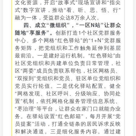
文化资源，开启“故事式”现场宣讲和“指尖
式”数字宣讲，推动“看、听、思、悟、行”
融为一体，受益群众达8万余人次。
四、成立“微组织”，“一区N站”让群众
创新打造1个社区党群服务
随地“享服务”。
中心、多个网格“红色驿站”的“1+N”党群服
务矩阵，把党组织和工作触角延伸到基层
最前沿。一是建好运行机制。“红色驿站”由
社区党组织和共建单位负责日常管理，社
区“两委”成员负责联系帮包，社区网格员、
“双报到”党组织和党员、驻区单位党组织和
党员实行轮值。二是优化驿站配置。健全
“网格发现、社区呼叫、分级响应、协同处
置”机制，依托网格化服务管理信息系统、
“枣治理”等平台，让群众在家门口就能办业
务。在驿站设置“红色邮箱”，每月开展“党
员提案”活动，打通全链条的居民诉求反映
和解决通道。三是细化服务内容。通过建