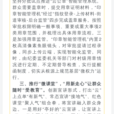
坚持分批试点推进“云公章”智能管理系统。
群众需要盖章时，提交用章证明材料，“印
章智能管理机”经过“指纹登录-上传材料-街
道审核-后台监管”四步完成盖章服务。按照
审批权限明确一般事项、重要或重大事项2
类用章范围，并梳理出具体用章流程。三
是加强用章监管。“印章智能管理机”内置2
枚高清像素鱼眼镜头，对审批提请过程录
像，同步上传云端，实现智能化监管。同
时，由纪委监委机关等部门对村级用章情
况进行定期、不定期督导检查，实行提醒
函制度，切实从根源上规范基层“微权力”运
行。
三、推行“微课堂”，“用新走心”让群众
创新宣讲形式，打出“云”
随时“受教育”。
上点单“有新气”、常态宣讲“接地气”、红色
课堂“聚人气”组合拳，将宣讲融入群众身
边。一是用好“亭好的”云宣讲，让宣讲上