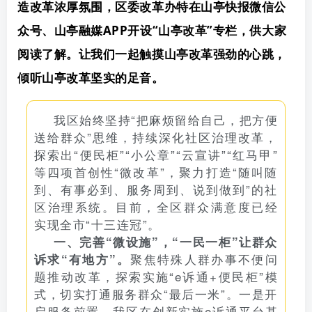
造改革浓厚氛围，区委改革办特在山亭快报微信公
账号密码登录
记住登录
众号、山亭融媒APP开设“山亭改革”专栏，供大家
阅读了解。让我们一起触摸山亭改革强劲的心跳，
登录
倾听山亭改革坚实的足音。
社交账号登录
我区始终坚持“把麻烦留给自己，把方便
QQ登录
微信登录
送给群众”思维，持续深化社区治理改革，
使用社交账号登录即表示同意
用户协议
探索出“便民柜”“小公章”“云宣讲”“红马甲”
等四项首创性“微改革”，聚力打造“随叫随
到、有事必到、服务周到、说到做到”的社
区治理系统。目前，全区群众满意度已经
实现全市“十三连冠”。
一、完善“微设施”，“一民一柜”让群众
聚焦特殊人群办事不便问
诉求“有地方”。
题推动改革，探索实施“e诉通+便民柜”模
式，切实打通服务群众“最后一米”。一是开
启服务前置。我区在创新实施e诉通平台基