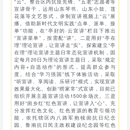
“云”。整合区内抗疫先锋、“五老”志愿者等
宣讲骨干，运用山东琴书、山东小鼓、莲
花落等文艺形式，录制宣讲视频上“云”展
播。借助新时代文明实践“点单、派单、接
单”功能，在“亭好的·云宣讲”栏目下推出
“宣讲菜单”，按需配“讲”。二是用好“亭在
理”理论宣讲，让宣讲走“实”。探索建立“亭
在理”理论宣讲主题日常态化宣讲机制，固
定每月20日为理论宣讲主题日，采取“规定
内容+自选动作”的形式，提高群众参与
度。结合“学习强国”线下体验活动，采取
“听宣讲、享阅读、乐研讨”模式，实现宣讲
效果最大化。创新“唠家常”式宣讲，目前已
组织开展主题宣讲活动1500余场次。三是
用好“崮乡红”红色宣讲，让宣讲入“心”。充
分发挥红色文化、红色资源的教育引领功
能，依托辖区内八路军抱犊崮抗日纪念
园、鲁南抗日民主政权建设纪念园等红色