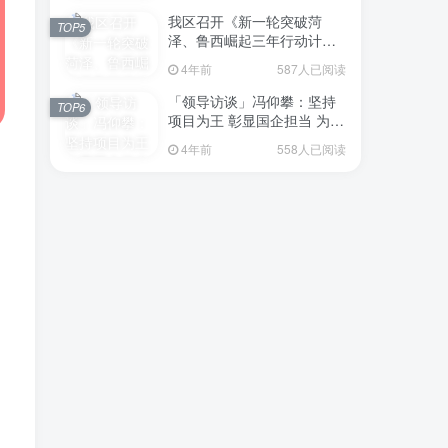
我区召开《新一轮突破菏
TOP5
泽、鲁西崛起三年行动计划
（2023—2025年）》（征求
4年前
587人已阅读
意见稿）政策分析研判会议
「领导访谈」冯仰攀：坚持
TOP6
项目为王 彰显国企担当 为全
区工业经济、招商引资和重
4年前
558人已阅读
点项目建设贡献“交发力量”