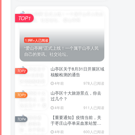
TOP1
1.9W+人已阅读
“爱山亭网”正式上线！一个属于山亭人民
自己的资讯、社交论坛。
山亭区关于8月31日开展区域
TOP2
核酸检测的通告
4年前
978人已阅读
山亭区十大旅游景点，你去
TOP3
过几个？
4年前
911人已阅读
【重要通知】疫情当前，关
TOP4
于枣庄山亭单采血浆站暂停
采浆业务的通告
4年前
600人已阅读