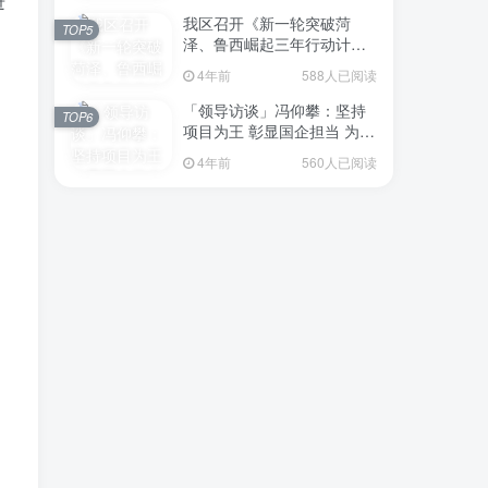
进
我区召开《新一轮突破菏
TOP5
泽、鲁西崛起三年行动计划
（2023—2025年）》（征求
4年前
588人已阅读
意见稿）政策分析研判会议
「领导访谈」冯仰攀：坚持
TOP6
项目为王 彰显国企担当 为全
区工业经济、招商引资和重
4年前
560人已阅读
点项目建设贡献“交发力量”