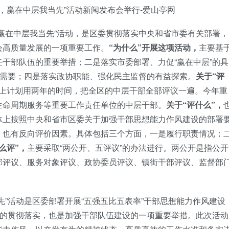
手机号
赢在中层我当先”活动，是区委贯彻落实中央和省市委有关部署，
会高质量发展的一项重要工作。
“为什么”开展这项活动，
主要基
记住登录
干部队伍的重要举措；二是落实市委部署、力促“赢在中层”的具
切需要；四是落实政协职能、强化民主监督的有益探索。
关于“评
上计划用两年的时间，把全区的中层干部全部评议一遍。今年重
社交账
生命周期服务等重要工作责任单位的中层干部。
关于“评什么”，
体上按照中央和省市区委关于加强干部思想能力作风建设的部署
QQ登录
，也有反向评价因素。具体包括三个方面，一是履行职责情况；
使用社交账号登录
么评”，
主要采取“两公开、五评议”的办法进行。两公开是指公开
部评议、服务对象评议、政协委员评议、镇街干部评议、监督部
先”活动是区委部署开展“五强五比五表率”干部思想能力作风建设
动的贯彻落实，也是加强干部队伍建设的一项重要举措。此次活动