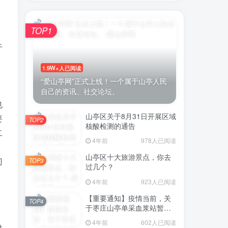
TOP1
于
账号密码登录
1.9W+人已阅读
登录
“爱山亭网”正式上线！一个属于山亭人民
自己的资讯、社交论坛。
号登录
也
山亭区关于8月31日开展区域
要
TOP2
微信登录
核酸检测的通告
二
4年前
978人已阅读
即表示同意
用户协议
山亭区十大旅游景点，你去
门
TOP3
过几个？
4年前
923人已阅读
【重要通知】疫情当前，关
TOP4
于枣庄山亭单采血浆站暂停
采浆业务的通告
4年前
602人已阅读