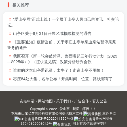
相关推荐
“爱山亭网”正式上线！一个属于山亭人民自己的资讯、社交论
坛。
山亭区关于8月31日开展区域核酸检测的通告
【重要通知】疫情当前，关于枣庄山亭单采血浆站暂停采浆
业务的通告
我区召开《新一轮突破菏泽、鲁西崛起三年行动计划（2023
—2025年）》（征求意见稿）政策分析研判会议
谁做的这本山亭通讯录，太牛了！走遍山亭不用愁！
枣庄84处大集，名单公布！开集时间、位置、路线都有了
友链申请
-
网站地图
-
关于我们
-
广告合作
-
官方公告
Copyright © 2022 ·
爱山亭 - 我爱山亭网！！
本站由
山东亿梦网络科技有限公司
提供技术支持.
主办单位
鲁ICP备2022011830号-3
鲁公网安备
37040602006042号
网上有害信息举报专区