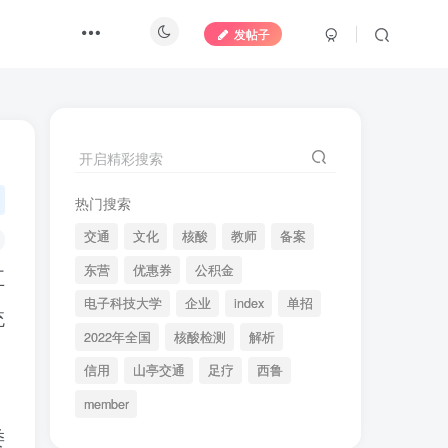
发帖子
开启精彩搜索
热门搜索
交通
文化
核酸
教师
备案
东营
优惠券
公积金
五
电子科技大学
企业
index
单招
统
2022年全国
核酸检测
解析
、
信用
山亭交通
足疗
西鲁
member
委