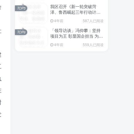
我区召开《新一轮突破菏
会
TOP5
泽、鲁西崛起三年行动计划
（2023—2025年）》（征求
4年前
587人已阅读
意见稿）政策分析研判会议
「领导访谈」冯仰攀：坚持
社
TOP6
项目为王 彰显国企担当 为全
区工业经济、招商引资和重
。
4年前
559人已阅读
点项目建设贡献“交发力量”
建
工
执
在
树
发