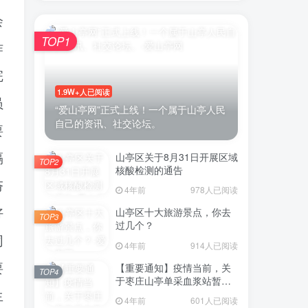
会
TOP1
作
完
1.9W+人已阅读
员
“爱山亭网”正式上线！一个属于山亭人民
自己的资讯、社交论坛。
要
山亭区关于8月31日开展区域
隔
TOP2
核酸检测的通告
夯
4年前
978人已阅读
山亭区十大旅游景点，你去
好
TOP3
过几个？
同
4年前
914人已阅读
【重要通知】疫情当前，关
要
TOP4
于枣庄山亭单采血浆站暂停
采浆业务的通告
生
4年前
601人已阅读