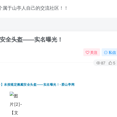
安全头盔——实名曝光！
关注
私信
87
5
登录
没有账号？立即注册