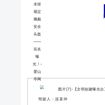
驾驶人：连某仲