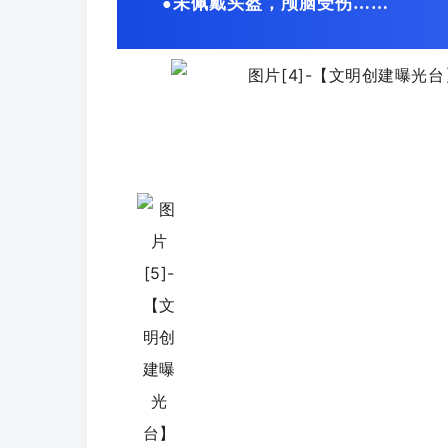
未佩戴头盔，颅脑受伤……
●