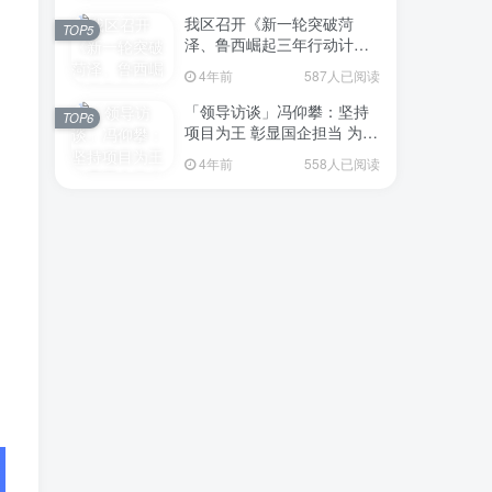
我区召开《新一轮突破菏
TOP5
泽、鲁西崛起三年行动计划
（2023—2025年）》（征求
4年前
587人已阅读
意见稿）政策分析研判会议
「领导访谈」冯仰攀：坚持
TOP6
项目为王 彰显国企担当 为全
区工业经济、招商引资和重
4年前
558人已阅读
点项目建设贡献“交发力量”