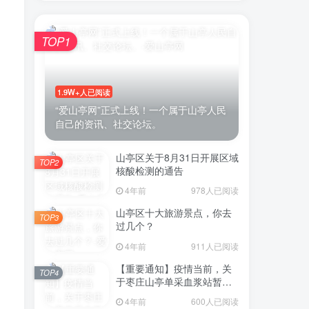
TOP1
账号密码登录
1.9W+人已阅读
登录
“爱山亭网”正式上线！一个属于山亭人民
自己的资讯、社交论坛。
号登录
山亭区关于8月31日开展区域
TOP2
微信登录
核酸检测的通告
4年前
978人已阅读
即表示同意
用户协议
山亭区十大旅游景点，你去
TOP3
过几个？
4年前
911人已阅读
【重要通知】疫情当前，关
TOP4
于枣庄山亭单采血浆站暂停
采浆业务的通告
4年前
600人已阅读