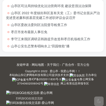
山亭区司法局持续优化法治营商环境 建设坚强法治保障
山亭区 2022 年度镇街和区直有关党（工）委书记全面从严治
党述责述廉和抓基层党建工作述职评议会议召开
山亭区委政法委到区法院督导检查工作
枣庄市发布最新人事任免
李守江来我区调研店韩路提升改造和枣庄机场相关工作
山亭公安生态警务唱响水上“田园牧歌”播
友链申请
-
网站地图
-
关于我们
-
广告合作
-
官方公告
Copyright © 2022 ·
爱山亭 - 我爱山亭网！！
本站由
山东亿梦网络科技有限公司
提供技术支持.
主办单位
鲁ICP备2022011830号-3
鲁公网安备
37040602006042号
网上有害信息举报专区
扫码加QQ在线交流群