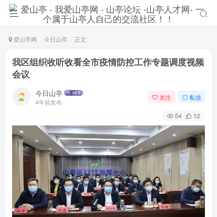
爱山亭网
今日山亭
正文
我区组织收听收看全市疫情防控工作专题调度视频
会议
今日山亭
关注
私信
4年前发布
54
12