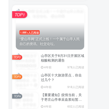
TOP1
账号密码登录
1.9W+人已阅读
登录
“爱山亭网”正式上线！一个属于山亭人民
自己的资讯、社交论坛。
号登录
山亭区关于8月31日开展区域
TOP2
微信登录
核酸检测的通告
4年前
978人已阅读
即表示同意
用户协议
山亭区十大旅游景点，你去
TOP3
过几个？
4年前
918人已阅读
【重要通知】疫情当前，关
TOP4
于枣庄山亭单采血浆站暂停
采浆业务的通告
4年前
602人已阅读