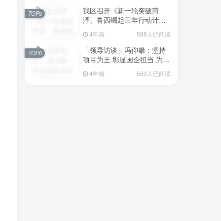
我区召开《新一轮突破菏
TOP5
泽、鲁西崛起三年行动计划
（2023—2025年）》（征求
4年前
588人已阅读
意见稿）政策分析研判会议
「领导访谈」冯仰攀：坚持
TOP6
项目为王 彰显国企担当 为全
区工业经济、招商引资和重
4年前
560人已阅读
点项目建设贡献“交发力量”