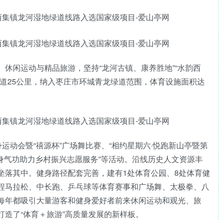
休闲运动与精品旅游，坚持“龙河古镇、康养胜地”“水韵西
道25公里，纳入枣庄市环城青龙绿道范围，体育设施面积达
运动会暨“禧源杯”广场舞比赛、“相约星期六·悦跑新山亭暨第
健身气功助力乡村振兴志愿服务”等活动。沿线历史人文资源丰
坐落其中。健身路径配套完善，建有1处体育公园、8处体育健
程马拉松、中长跑、乒乓球等体育赛事和广场舞、太极拳、八
每年都吸引大量游客和健身爱好者前来休闲运动和观光、旅
造了“体育＋旅游”高质量发展的新样板。