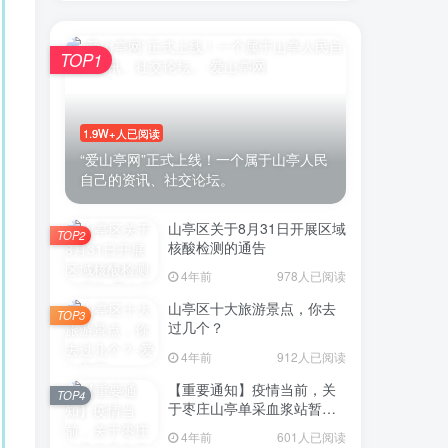
TOP1
1.9W+人已阅读
“爱山亭网”正式上线！一个属于山亭人民
自己的资讯、社交论坛。
山亭区关于8月31日开展区域
TOP2
核酸检测的通告
4年前
978人已阅读
山亭区十大旅游景点，你去
TOP3
过几个？
4年前
912人已阅读
【重要通知】疫情当前，关
TOP4
于枣庄山亭单采血浆站暂停
采浆业务的通告
4年前
601人已阅读