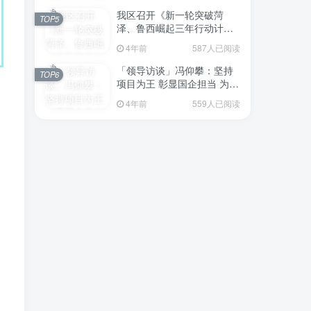
我区召开《新一轮突破菏
TOP5
泽、鲁西崛起三年行动计划
（2023—2025年）》（征求
4年前
587人已阅读
意见稿）政策分析研判会议
「领导访谈」冯仰攀：坚持
TOP6
项目为王 彰显国企担当 为全
区工业经济、招商引资和重
4年前
559人已阅读
点项目建设贡献“交发力量”