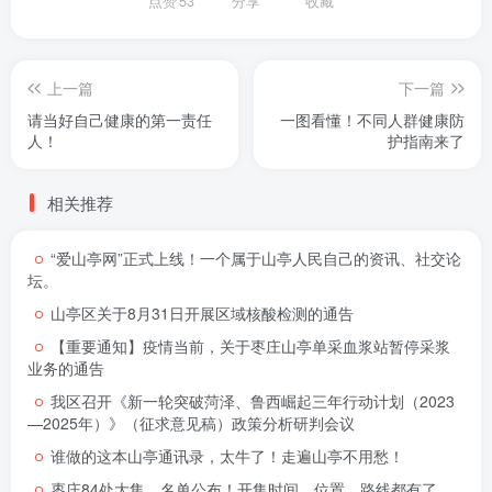
点赞
53
分享
收藏
上一篇
下一篇
请当好自己健康的第一责任
一图看懂！不同人群健康防
人！
护指南来了
相关推荐
“爱山亭网”正式上线！一个属于山亭人民自己的资讯、社交论
坛。
山亭区关于8月31日开展区域核酸检测的通告
【重要通知】疫情当前，关于枣庄山亭单采血浆站暂停采浆
业务的通告
我区召开《新一轮突破菏泽、鲁西崛起三年行动计划（2023
—2025年）》（征求意见稿）政策分析研判会议
谁做的这本山亭通讯录，太牛了！走遍山亭不用愁！
枣庄84处大集，名单公布！开集时间、位置、路线都有了