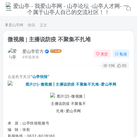
爱山亭网
快讯
正文
微视频 | 主播说防疫 不聚集不扎堆
爱山亭官方
关注
私信
4年前发布
106
53
点蓝色字关注
“山亭快报”
来 源：山亭快报视频号
编 辑：张权
新闻热线：0632-8028160