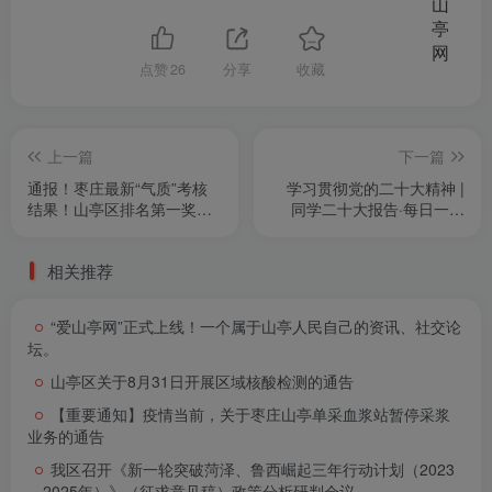
点赞
26
分享
收藏
上一篇
下一篇
通报！枣庄最新“气质”考核
学习贯彻党的二十大精神 |
结果！山亭区排名第一奖励
同学二十大报告·每日一问
100万元
（二）
相关推荐
“爱山亭网”正式上线！一个属于山亭人民自己的资讯、社交论
坛。
山亭区关于8月31日开展区域核酸检测的通告
【重要通知】疫情当前，关于枣庄山亭单采血浆站暂停采浆
业务的通告
我区召开《新一轮突破菏泽、鲁西崛起三年行动计划（2023
—2025年）》（征求意见稿）政策分析研判会议