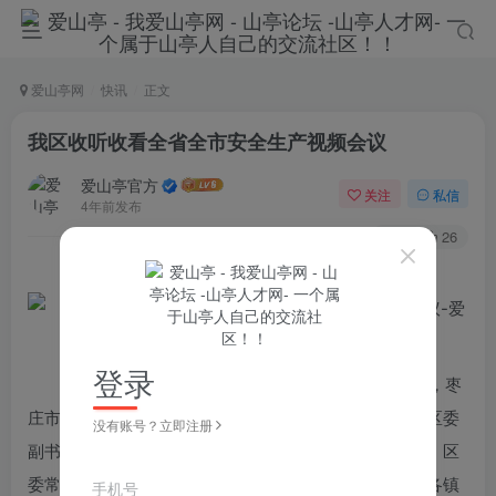
爱山亭网
快讯
正文
我区收听收看全省全市安全生产视频会议
爱山亭官方
关注
私信
4年前发布
73
26
点蓝色字关注
“山亭快报”
登录
11月24日下午，全省安全生产视频会议召开。会后，枣
庄市召开续会，市委副书记、市长张宏伟主持并讲话。区委
没有账号？立即注册
副书记、区长刘洪鹏，山亭经济开发区管委会主任齐健，区
委常委、副区长王彪，副区长、区公安分局局长王琦；各镇
手机号