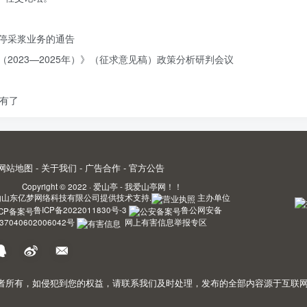
停采浆业务的通告
2023—2025年）》（征求意见稿）政策分析研判会议
有了
网站地图
-
关于我们
-
广告合作
-
官方公告
Copyright © 2022 ·
爱山亭 - 我爱山亭网！！
由
山东亿梦网络科技有限公司
提供技术支持.
主办单位
鲁ICP备2022011830号-3
鲁公网安备
37040602006042号
网上有害信息举报专区
，如侵犯到您的权益，请联系我们及时处理，发布的全部内容源于互联网搬运。敬请谅解! 