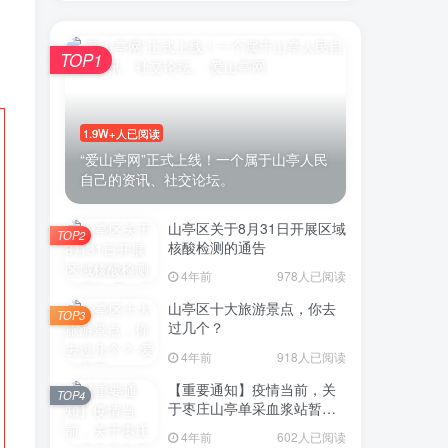
TOP1
账号密码登录
1.9W+人已阅读
“爱山亭网”正式上线！一个属于山亭人民
自己的资讯、社交论坛。
录
山亭区关于8月31日开展区域
微信登录
TOP2
核酸检测的通告
示同意
用户协议
4年前
978人已阅读
山亭区十大旅游景点，你去
TOP3
过几个？
4年前
918人已阅读
【重要通知】疫情当前，关
TOP4
于枣庄山亭单采血浆站暂停
采浆业务的通告
4年前
602人已阅读