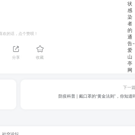
喜欢的话，点个赞呗！
分享
收藏
下一
防疫科普 | 戴口罩的“黄金法则”，你知道
、社交论坛。