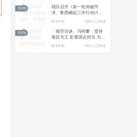
我区召开《新一轮突破菏
TOP5
泽、鲁西崛起三年行动计划
（2023—2025年）》（征求
4年前
588人已阅读
意见稿）政策分析研判会议
「领导访谈」冯仰攀：坚持
TOP6
项目为王 彰显国企担当 为全
区工业经济、招商引资和重
4年前
560人已阅读
点项目建设贡献“交发力量”