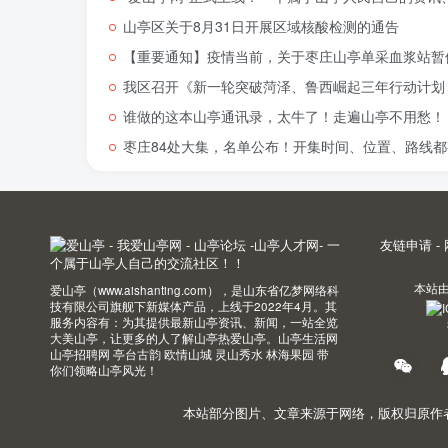
山亭区关于8月31日开展区域核酸检测的通告
【重要通知】疫情当前，关于枣庄山亭单采血浆站暂
我区召开《新一轮突破菏泽、鲁西崛起三年行动计划（
谁做的这本山亭通讯录，太牛了！走遍山亭不用愁！
枣庄84处大集，名单公布！开集时间、位置、路线都
友链申请
-
本站
爱山亭（www.aishanting.com），是山东省亿梦网络科
技有限公司旗舰下新媒体产品，上线于2022年4月。其
服务内容有：为其提供最新山亭资讯、新闻，一站全览
大美山亭，让更多的人了解山亭热爱山亭。山亭生活网
山亭招聘网 亭台古韵 欧情山城 灵山秀水 林海果园 带
你们领略山亭风光！
本站部分图片、文章来源于网络，版权归原作者所有