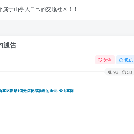
的通告
关注
私信
93
30
登录