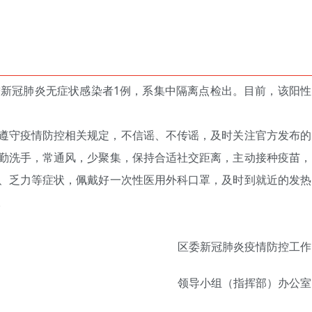
没有账号？立即注册
手机号
记住登录
区新增新冠肺炎无症状感染者1例，系集中隔离点检出。目前，该阳性
登录
社交账号登
遵守疫情防控相关规定，不信谣、不传谣，及时关注官方发布的
勤洗手，常通风，少聚集，保持合适社交距离，主动接种疫苗，
QQ登录
、乏力等症状，佩戴好一次性医用外科口罩，及时到就近的发热
使用社交账号登录即表
。
区委新冠肺炎疫情防控工作
领导小组（指挥部）办公室