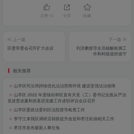
点赞
13
分享
收藏
上一篇
下一篇
区委常委会召开扩大会议
刘洪鹏督导全员核酸检测工
作和村级值班值守
相关推荐
山亭区司法局持续优化法治营商环境 建设坚强法治保障
山亭区 2022 年度镇街和区直有关党（工）委书记全面从严治
党述责述廉和抓基层党建工作述职评议会议召开
山亭区委政法委到区法院督导检查工作
李守江来我区调研店韩路提升改造和枣庄机场相关工作
枣庄市发布最新人事任免