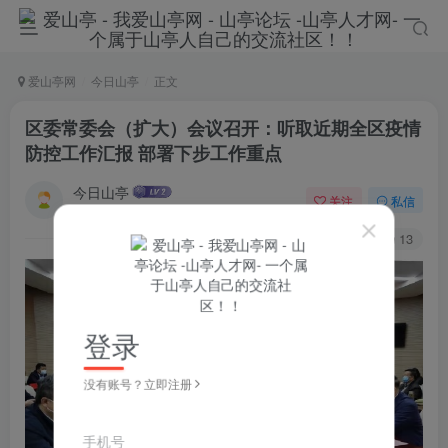
爱山亭网
今日山亭
正文
区委常委会（扩大）会议召开：听取近期全区疫情
防控工作汇报 部署下步工作重点
今日山亭
关注
私信
4年前发布
33
13
登录
没有账号？立即注册
手机号