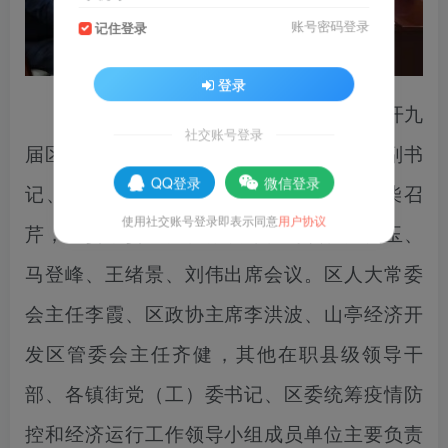
账号密码登录
记住登录
登录
3月15日下午，区委书记王德海主持召开九
社交账号登录
届区委第8次常委会（扩大）会议。区委副书
QQ登录
微信登录
记、区长刘洪鹏，区委副书记宋绪美、柴召
使用社交账号登录即表示同意
用户协议
芹，区委常委王彪、张铁译、周琪、汪良玉、
马登峰、王绪景、刘伟出席会议。区人大常委
会主任李霞、区政协主席李洪波、山亭经济开
发区管委会主任齐健，其他在职县级领导干
部、各镇街党（工）委书记、区委统筹疫情防
控和经济运行工作领导小组成员单位主要负责