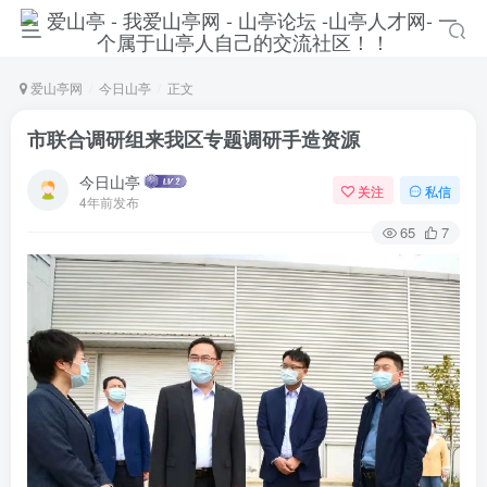
爱山亭网
今日山亭
正文
市联合调研组来我区专题调研手造资源
今日山亭
关注
私信
4年前发布
65
7