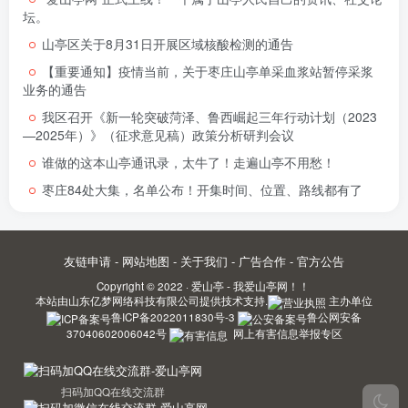
坛。
山亭区关于8月31日开展区域核酸检测的通告
【重要通知】疫情当前，关于枣庄山亭单采血浆站暂停采浆
业务的通告
我区召开《新一轮突破菏泽、鲁西崛起三年行动计划（2023
—2025年）》（征求意见稿）政策分析研判会议
谁做的这本山亭通讯录，太牛了！走遍山亭不用愁！
枣庄84处大集，名单公布！开集时间、位置、路线都有了
友链申请
-
网站地图
-
关于我们
-
广告合作
-
官方公告
Copyright © 2022 ·
爱山亭 - 我爱山亭网！！
本站由
山东亿梦网络科技有限公司
提供技术支持.
主办单位
鲁ICP备2022011830号-3
鲁公网安备
37040602006042号
网上有害信息举报专区
扫码加QQ在线交流群