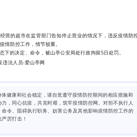
没有账号？立即注册
手机号
记住登录
任某经营的超市在监管部门告知停止营业的情况下，违反疫情防
登录
疫情防控工作，情节较重。
态下的决定、命令，被山亭公安局处行政拘留5日处罚。
社交账号登
QQ登录
使用社交账号登录即表
身体健康和社会稳定，请自觉遵守疫情防控期间的相应措施和
协力
，同心抗疫，共克时艰，筑牢疫情防控网。
对拒不执行人
、命令、阻碍执行职务、妨害公务及其他影响疫情防控工作的
法严厉打击！