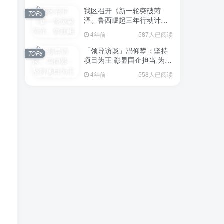
我区召开《新一轮突破菏
TOP5
泽、鲁西崛起三年行动计划
（2023—2025年）》（征求
4年前
587人已阅读
意见稿）政策分析研判会议
「领导访谈」冯仰攀：坚持
TOP6
项目为王 彰显国企担当 为全
区工业经济、招商引资和重
4年前
558人已阅读
点项目建设贡献“交发力量”