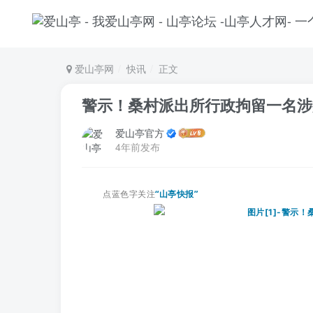
爱山亭网
快讯
正文
警示！桑村派出所行政拘留一名涉
爱山亭官方
4年前发布
点蓝色字关注
“山亭快报”