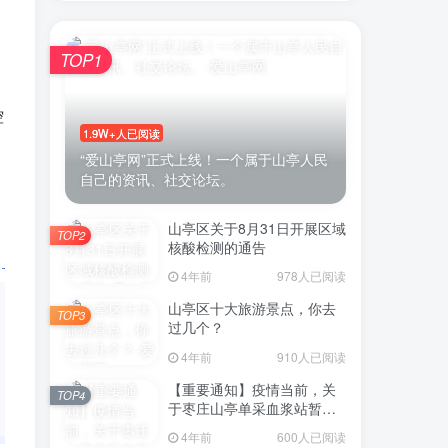
TOP1
账号密码登录
控
1.9W+人已阅读
“爱山亭网”正式上线！一个属于山亭人民
自己的资讯、社交论坛。
录
山亭区关于8月31日开展区域
微信登录
TOP2
核酸检测的通告
示同意
用户协议
4年前
978人已阅读
山亭区十大旅游景点，你去
TOP3
过几个？
4年前
910人已阅读
【重要通知】疫情当前，关
TOP4
于枣庄山亭单采血浆站暂停
采浆业务的通告
4年前
600人已阅读