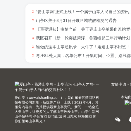
“爱山亭网”正式上线！一个属于山亭人民自己的资讯
山亭区关于8月31日开展区域核酸检测的通告
【重要通知】疫情当前，关于枣庄山亭单采血浆站暂
我区召开《新一轮突破菏泽、鲁西崛起三年行动计划（
谁做的这本山亭通讯录，太牛了！走遍山亭不用愁！
枣庄84处大集，名单公布！开集时间、位置、路线都
友链申请
-
本站
爱山亭（www.aishanting.com），是山东省亿梦网络科
技有限公司旗舰下新媒体产品，上线于2022年4月。其
服务内容有：为其提供最新山亭资讯、新闻，一站全览
大美山亭，让更多的人了解山亭热爱山亭。山亭生活网
山亭招聘网 亭台古韵 欧情山城 灵山秀水 林海果园 带
你们领略山亭风光！