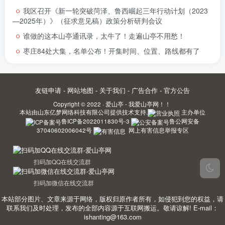
我区召开《新一轮突破菏泽、鲁西崛起三年行动计划（2023
—2025年）》（征求意见稿）政策分析研判会议
谁做的这本山亭通讯录，太牛了！走遍山亭不用愁！
枣庄84处大集，名单公布！开集时间、位置、路线都有了
友链申请
-
网站地图
-
关于我们
-
广告合作
-
官方公告
Copyright © 2022 ·
爱山亭 - 我爱山亭网！！
本站由
山东亿梦网络科技有限公司
提供技术支持.
主办单位
鲁ICP备2022011830号-3
鲁公网安备
37040602006042号
网上有害信息举报专区
扫码加QQ在线交流群
扫码加微信在线交流群
本站部分图片、文章来源于网络，版权归原作者所有，如侵犯到您的权益，请
联系我们及时处理，发布的全部内容源于互联网搬运。敬请谅解! E-mail：
ishanting@163.com