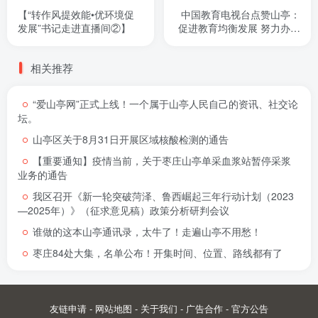
【“转作风提效能•优环境促
中国教育电视台点赞山亭：
发展”书记走进直播间②】
促进教育均衡发展 努力办人
民满意教育
相关推荐
“爱山亭网”正式上线！一个属于山亭人民自己的资讯、社交论
坛。
山亭区关于8月31日开展区域核酸检测的通告
【重要通知】疫情当前，关于枣庄山亭单采血浆站暂停采浆
业务的通告
我区召开《新一轮突破菏泽、鲁西崛起三年行动计划（2023
—2025年）》（征求意见稿）政策分析研判会议
谁做的这本山亭通讯录，太牛了！走遍山亭不用愁！
枣庄84处大集，名单公布！开集时间、位置、路线都有了
友链申请
-
网站地图
-
关于我们
-
广告合作
-
官方公告