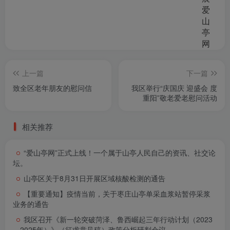
上一篇
下一篇
致全区老年朋友的慰问信
我区举行“庆国庆 迎盛会 度
重阳”敬老爱老慰问活动
相关推荐
“爱山亭网”正式上线！一个属于山亭人民自己的资讯、社交论
坛。
山亭区关于8月31日开展区域核酸检测的通告
【重要通知】疫情当前，关于枣庄山亭单采血浆站暂停采浆
业务的通告
我区召开《新一轮突破菏泽、鲁西崛起三年行动计划（2023
—2025年）》（征求意见稿）政策分析研判会议