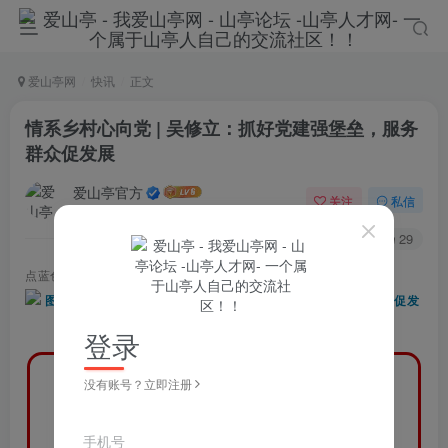
爱山亭网
快讯
正文
情系乡村心向党 | 吴修立：抓好党建强堡垒，服务
群众促发展
爱山亭官方
关注
私信
4年前发布
92
29
点蓝色字关注
“山亭快报”
登录
没有账号？立即注册
手机号