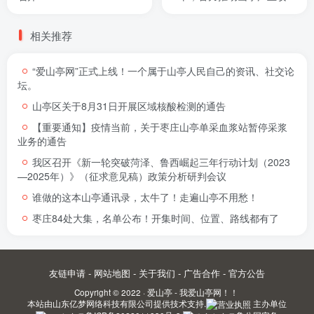
突破⑤
相关推荐
“爱山亭网”正式上线！一个属于山亭人民自己的资讯、社交论
坛。
山亭区关于8月31日开展区域核酸检测的通告
【重要通知】疫情当前，关于枣庄山亭单采血浆站暂停采浆
业务的通告
我区召开《新一轮突破菏泽、鲁西崛起三年行动计划（2023
—2025年）》（征求意见稿）政策分析研判会议
谁做的这本山亭通讯录，太牛了！走遍山亭不用愁！
枣庄84处大集，名单公布！开集时间、位置、路线都有了
友链申请
-
网站地图
-
关于我们
-
广告合作
-
官方公告
Copyright © 2022 ·
爱山亭 - 我爱山亭网！！
本站由
山东亿梦网络科技有限公司
提供技术支持.
主办单位