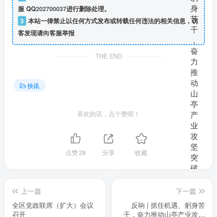
服 QQ
202700037
进行删除处理。
3
本站一律禁止以任何方式发布或转载任何违法的相关信息，访
客发现请向客服举报
THE END
快讯
喜欢的话，点个赞呗！
点赞
28
分享
收藏
上一篇
下一篇
全区党政联席（扩大）会议
反响 | 抓住机遇、躬身苦
召开
干，奋力推动山亭产业攻坚