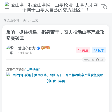
爱山亭网
快讯
正文
反响 | 抓住机遇、躬身苦干，奋力推动山亭产业攻
坚突破⑥
爱山亭官方
关注
私信
4年前发布
218
28
点蓝色字关注
“山亭快报“
登录
没有账号？立即注册
手机号