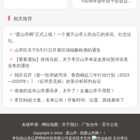
100周年暨年轻干部会议精
神在广大青年干部群众中引
发热烈反响⑨
相关推荐
“爱山亭网”正式上线！一个属于山亭人民自己的资讯、社交论
坛。
山亭区关于8月31日开展区域核酸检测的通告
【重要通知】疫情当前，关于枣庄山亭单采血浆站暂停采浆
业务的通告
我区召开《新一轮突破菏泽、鲁西崛起三年行动计划（2023
—2025年）》（征求意见稿）政策分析研判会议
谁做的这本山亭通讯录，太牛了！走遍山亭不用愁！
枣庄84处大集，名单公布！开集时间、位置、路线都有了
友链申请
-
网站地图
-
关于我们
-
广告合作
-
官方公告
Copyright © 2022 ·
爱山亭 - 我爱山亭网！！
本站由
山东亿梦网络科技有限公司
提供技术支持.
主办单位