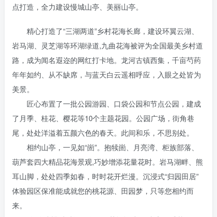
点打造，全力建设慢城山亭、美丽山亭。
精心打造了“三湖两道”乡村花海长廊，建设环翼云湖、
岩马湖、灵芝湖等环湖绿道,九曲花海被评为全国最美乡村道
路，成为闻名遐迩的网红打卡地。龙河古镇西集，千亩芍药
年年如约、从不缺席，与蓝天白云遥相呼应，入眼之处皆为
美景。
匠心布置了一批公园游园、口袋公园和节点公园，建成
了月季、桂花、樱花等10个主题花园。公园广场，街角巷
尾，处处洋溢着五颜六色的春天。此间和乐，不思别处。
相约山亭，一见如“崮”。抱犊崮、月亮湾、柜族部落、
葫芦套四大精品花海景观,巧妙增添花量花时。岩马湖畔、熊
耳山脚，处处四季如春，时时花开烂漫。沉浸式“归园田居”
体验园区保准能成就您的桃花源、田园梦，只等您相约而
来。