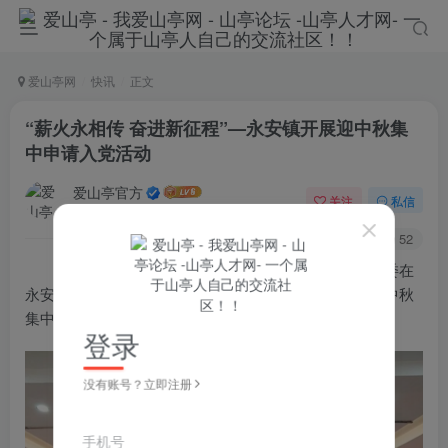
爱山亭网
快讯
正文
“薪火永相传 奋进新征程”—永安镇开展迎中秋集
中申请入党活动
爱山亭官方
关注
私信
4年前发布
107
52
鲁网9月11日讯
9月9日枣庄市市中区永安镇党委在
永安镇党校马庄分校举办了“薪火永相传 奋进新征程”迎中秋
集中申请入党活动。
登录
没有账号？立即注册
手机号