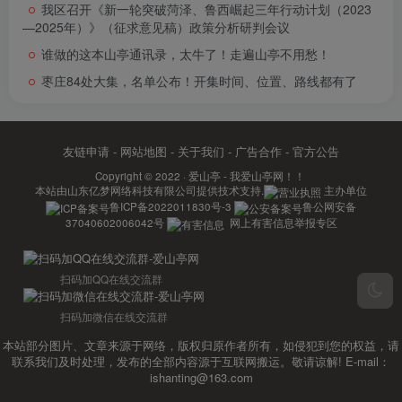
我区召开《新一轮突破菏泽、鲁西崛起三年行动计划（2023
—2025年）》（征求意见稿）政策分析研判会议
谁做的这本山亭通讯录，太牛了！走遍山亭不用愁！
枣庄84处大集，名单公布！开集时间、位置、路线都有了
友链申请
-
网站地图
-
关于我们
-
广告合作
-
官方公告
Copyright © 2022 ·
爱山亭 - 我爱山亭网！！
本站由
山东亿梦网络科技有限公司
提供技术支持.
主办单位
鲁ICP备2022011830号-3
鲁公网安备
37040602006042号
网上有害信息举报专区
扫码加QQ在线交流群
扫码加微信在线交流群
本站部分图片、文章来源于网络，版权归原作者所有，如侵犯到您的权益，请
联系我们及时处理，发布的全部内容源于互联网搬运。敬请谅解! E-mail：
ishanting@163.com