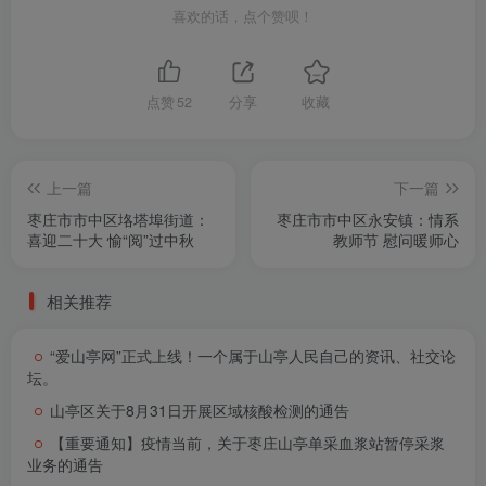
喜欢的话，点个赞呗！
点赞
52
分享
收藏
上一篇
下一篇
枣庄市市中区垎塔埠街道：
枣庄市市中区永安镇：情系
喜迎二十大 愉“阅”过中秋
教师节 慰问暖师心
相关推荐
“爱山亭网”正式上线！一个属于山亭人民自己的资讯、社交论
坛。
山亭区关于8月31日开展区域核酸检测的通告
【重要通知】疫情当前，关于枣庄山亭单采血浆站暂停采浆
业务的通告