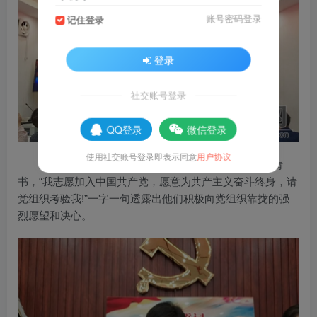
账号密码登录
记住登录
登录
社交账号登录
QQ登录
微信登录
使用社交账号登录即表示同意
用户协议
递申请。
入党申请人郑重向党组织递交入党申请
书，“我志愿加入中国共产党，愿意为共产主义奋斗终身，请
党组织考验我!”一字一句透露出他们积极向党组织靠拢的强
烈愿望和决心。