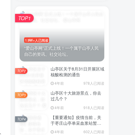
TOP1
账号密码登录
1.9W+人已阅读
登录
“爱山亭网”正式上线！一个属于山亭人民
自己的资讯、社交论坛。
号登录
山亭区关于8月31日开展区域
TOP2
微信登录
核酸检测的通告
4年前
978人已阅读
即表示同意
用户协议
山亭区十大旅游景点，你去
TOP3
过几个？
4年前
918人已阅读
【重要通知】疫情当前，关
TOP4
于枣庄山亭单采血浆站暂停
采浆业务的通告
4年前
602人已阅读
公