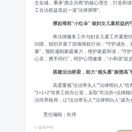
文化城，秉承“惠企兴商”的核心理念，打造和
工合法权益筑起一道“法律屏障”。
撑起维权“小红伞” 做妇女儿童权益的
将法律服务工作与妇女儿童工作紧密结合
问团，组织开展了四项维权行动：“守护成长，护
暴”，预防遏制家庭暴力，维护家庭和谐；“守
心灵，携手同行”，呵护心理健康，“小和谐”促进
搭建法治桥梁，助力“领头雁”振翅高
高度重视“法治带头人”“法律明白人”培
“1+1+2”培养工程办公室，采取“司法所+法
治培养格局，让“法治带头人”“法律明白人”成
责任编辑：杜伟
©
版权声明