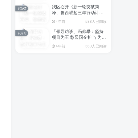
我区召开《新一轮突破菏
TOP5
泽、鲁西崛起三年行动计划
（2023—2025年）》（征求
4年前
588人已阅读
意见稿）政策分析研判会议
「领导访谈」冯仰攀：坚持
TOP6
项目为王 彰显国企担当 为全
区工业经济、招商引资和重
4年前
560人已阅读
点项目建设贡献“交发力量”