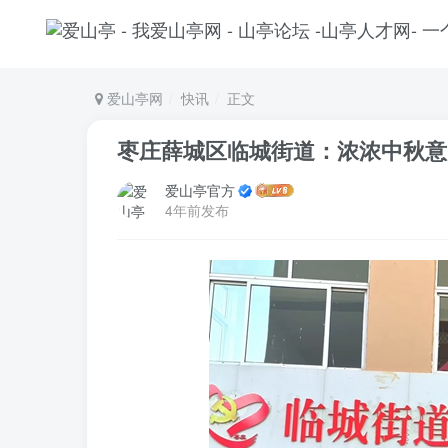
爱山亭网
快讯
正文
枣庄薛城区临城街道：浓浓中秋意
爱山亭官方
4年前发布