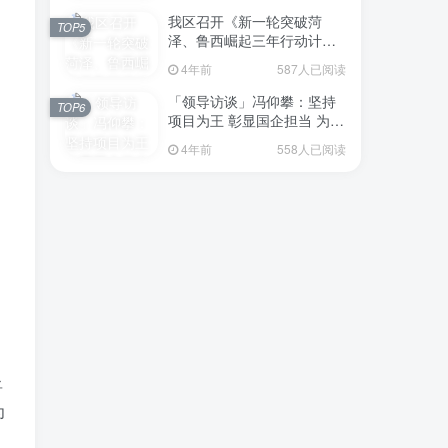
我区召开《新一轮突破菏
TOP5
泽、鲁西崛起三年行动计划
（2023—2025年）》（征求
4年前
587人已阅读
意见稿）政策分析研判会议
「领导访谈」冯仰攀：坚持
TOP6
项目为王 彰显国企担当 为全
区工业经济、招商引资和重
4年前
558人已阅读
点项目建设贡献“交发力量”
将
为