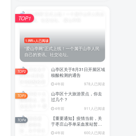
TOP1
账号密码登录
1.9W+人已阅读
登录
“爱山亭网”正式上线！一个属于山亭人民
自己的资讯、社交论坛。
号登录
山亭区关于8月31日开展区域
TOP2
微信登录
核酸检测的通告
4年前
978人已阅读
即表示同意
用户协议
山亭区十大旅游景点，你去
TOP3
过几个？
4年前
911人已阅读
【重要通知】疫情当前，关
TOP4
于枣庄山亭单采血浆站暂停
采浆业务的通告
4年前
600人已阅读