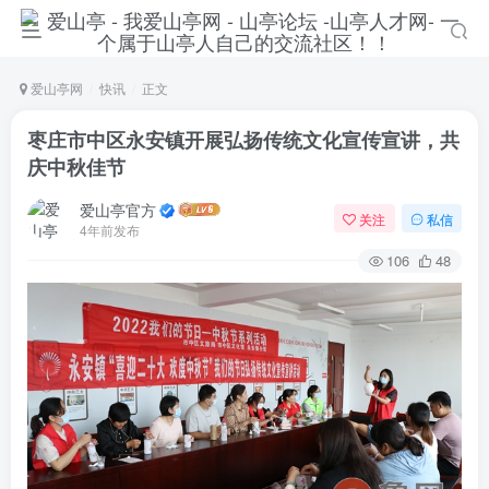
爱山亭网
快讯
正文
枣庄市中区永安镇开展弘扬传统文化宣传宣讲，共
庆中秋佳节
爱山亭官方
关注
私信
4年前发布
106
48