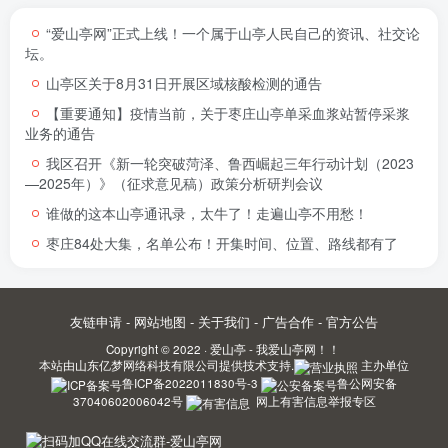
“爱山亭网”正式上线！一个属于山亭人民自己的资讯、社交论
坛。
山亭区关于8月31日开展区域核酸检测的通告
【重要通知】疫情当前，关于枣庄山亭单采血浆站暂停采浆
业务的通告
我区召开《新一轮突破菏泽、鲁西崛起三年行动计划（2023
—2025年）》（征求意见稿）政策分析研判会议
谁做的这本山亭通讯录，太牛了！走遍山亭不用愁！
枣庄84处大集，名单公布！开集时间、位置、路线都有了
友链申请
-
网站地图
-
关于我们
-
广告合作
-
官方公告
Copyright © 2022 ·
爱山亭 - 我爱山亭网！！
本站由
山东亿梦网络科技有限公司
提供技术支持.
主办单位
鲁ICP备2022011830号-3
鲁公网安备
37040602006042号
网上有害信息举报专区