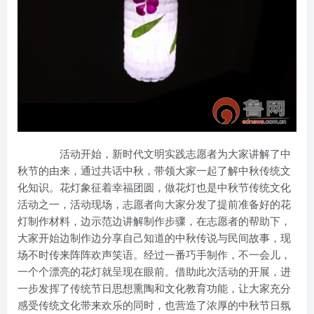
活动开始，新时代文明实践志愿者为大家讲解了中
秋节的由来，通过共话中秋，带领大家一起了解中秋传统文
化知识。花灯象征着幸福团圆，做花灯也是中秋节传统文化
活动之一，活动现场，志愿者向大家分发了提前准备好的花
灯制作材料，边示范边讲解制作步骤，在志愿者的帮助下，
大家开始边制作边分享自己知道的中秋传说与民间故事，现
场不时传来阵阵欢声笑语。经过一番巧手制作，不一会儿，
一个个漂亮的花灯就呈现在眼前。借助此次活动的开展，进
一步发挥了传统节日思想熏陶和文化教育功能，让大家充分
感受传统文化带来欢乐的同时，也营造了浓厚的中秋节日氛