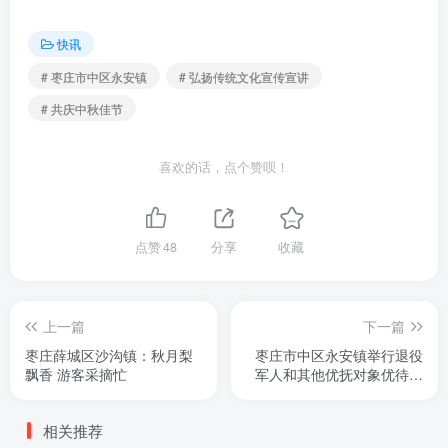
快讯
# 枣庄市中区永安镇
# 弘扬传统文化宣传宣讲
# 共庆中秋佳节
喜欢的话，点个赞呗！
点赞
48
分享
收藏
上一篇
下一篇
枣庄薛城区沙沟镇：秋月梨
枣庄市中区永安镇举行退役
飘香 游客采摘忙
军人和其他优抚对象优待证
首发仪式
相关推荐