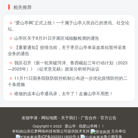
相关推荐
“爱山亭网”正式上线！一个属于山亭人民自己的资讯、社交论
坛。
山亭区关于8月31日开展区域核酸检测的通告
【重要通知】疫情当前，关于枣庄山亭单采血浆站暂停采浆
业务的通告
我区召开《新一轮突破菏泽、鲁西崛起三年行动计划（2023
—2025年）》（征求意见稿）政策分析研判会议
11月11日国务院联防联控机制公布进一步优化疫情防控的二
十条措施
谁做的这本山亭通讯录，太牛了！走遍山亭不用愁！
友链申请
-
网站地图
-
关于我们
-
广告合作
-
官方公告
Copyright © 2022 ·
爱山亭 - 我爱山亭网！！
本站由
山东亿梦网络科技有限公司
提供技术支持.
主办单位
鲁ICP备2022011830号-3
鲁公网安备