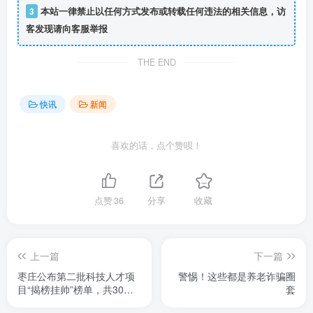
3
本站一律禁止以任何方式发布或转载任何违法的相关信息，访
客发现请向客服举报
THE END
快讯
新闻
喜欢的话，点个赞呗！
点赞
36
分享
收藏
上一篇
下一篇
枣庄公布第二批科技人才项
警惕！这些都是养老诈骗圈
目“揭榜挂帅”榜单，共30个
套
项目总额8055万元