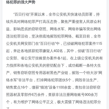
络犯罪的强大声势
“百日行动”开展以来，全市公安机关快速动员部署，持
续升高对网络犯罪严打高压态势，聚焦严重侵害人民群众利
益、影响恶劣的窃听窃照、网络水军、网络诈骗等突出网络
违法犯罪活动，坚决彻底地摧毁犯罪网络。截至目前，全市
公安机关网安部门在“百日行动”中，已侦破网络犯罪案件115
起，奔赴各地抓获犯罪嫌疑人402名，其中，侦破“百日行动”
公安部、省公安厅挂账督办案件各1起。在上级公安机关的有
力指挥和各地公安机关的密切配合下，成功截断一条特大生
产、销售窃听窃照专用器材黑色产业链，摧毁一个特大涉“网
络水军”非法平台，打掉网络犯罪团伙5个，捣毁非法生产、
销售窝点16个，缴获“猫池”设备1100余套，查扣非法窃听窃
照器材及零部件6万余件，查获非法注册网络账号900余万
个，有力维护了网络公平正义，极大震慑了网络违法犯罪分
子。