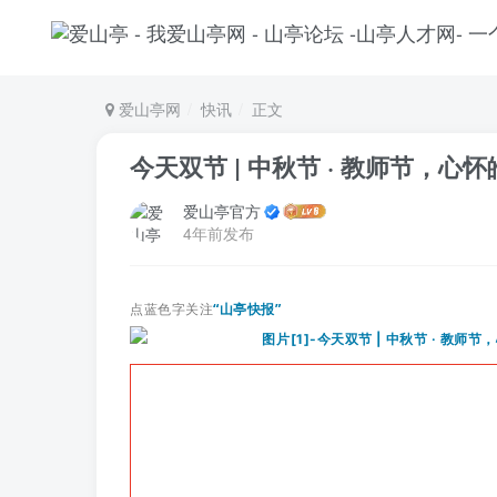
爱山亭网
快讯
正文
今天双节 | 中秋节 · 教师节，心
爱山亭官方
4年前发布
点蓝色字关注
“山亭快报”