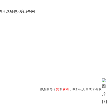
你点的每个
赞
和
在看
，我都认真当成了喜欢