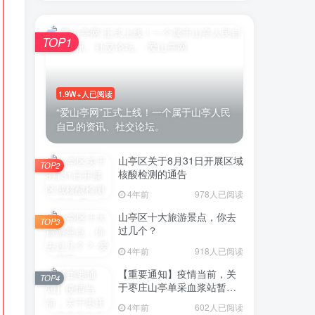
TOP1
账号密码登录
1.9W+人已阅读
录
“爱山亭网”正式上线！一个属于山亭人民
自己的资讯、社交论坛。
号登录
山亭区关于8月31日开展区域
TOP2
微信登录
核酸检测的通告
4年前
978人已阅读
表示同意
用户协议
山亭区十大旅游景点，你去
TOP3
过几个？
4年前
918人已阅读
【重要通知】疫情当前，关
TOP4
于枣庄山亭单采血浆站暂停
采浆业务的通告
4年前
602人已阅读