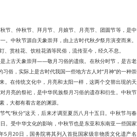
、秋节、仲秋节、拜月节、月娘节、月亮节、团圆节等，是中
之一。中秋节源自天象崇拜，由上古时代秋夕祭月演变而来。
灯、赏桂花、饮桂花酒等民俗，流传至今，经久不息。
节是上古天象崇拜——敬月习俗的遗痕。在秋分时节，是古老
的习俗，实际上是古时代我国一些地方古人对“月神”的一种崇
而来。在传统文化中，月亮和太阳一样，这两个交替出现的天
人对月亮的祭祀，是中华民族祭月习俗的遗存和衍生。中秋节
素，大都有着古老的渊源。
四节气“秋分”这天，后来才调至夏历八月十五日。中秋节与春
节日。受中华文化的影响，中秋节也是东亚和东南亚一些国家
6年5月20日，国务院将其列入首批国家级非物质文化遗产名