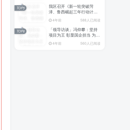
我区召开《新一轮突破菏
TOP5
泽、鲁西崛起三年行动计划
（2023—2025年）》（征求
4年前
588人已阅读
意见稿）政策分析研判会议
「领导访谈」冯仰攀：坚持
TOP6
项目为王 彰显国企担当 为全
区工业经济、招商引资和重
4年前
560人已阅读
点项目建设贡献“交发力量”