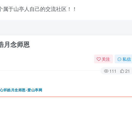
怀皓月念师恩
关注
私信
111
21
登录