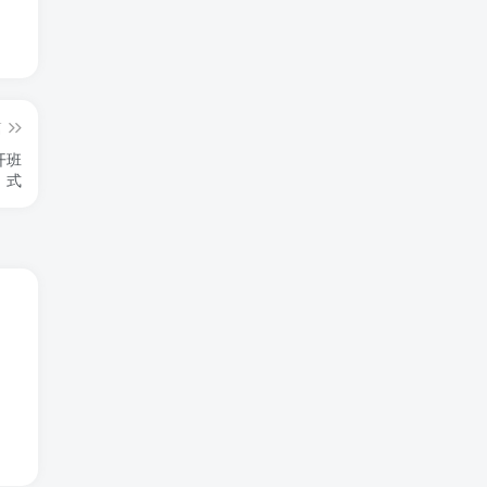
篇
开班
式