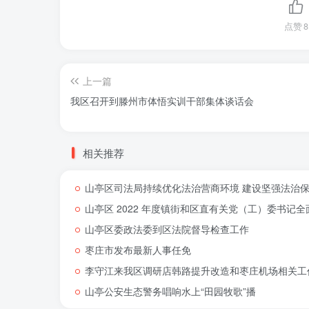
点赞
8
上一篇
我区召开到滕州市体悟实训干部集体谈话会
相关推荐
山亭区司法局持续优化法治营商环境 建设坚强法治
山亭区 2022 年度镇街和区直有关党（工）委书
山亭区委政法委到区法院督导检查工作
枣庄市发布最新人事任免
李守江来我区调研店韩路提升改造和枣庄机场相关工
山亭公安生态警务唱响水上“田园牧歌”播