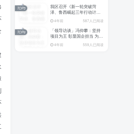
我区召开《新一轮突破菏
修
TOP5
泽、鲁西崛起三年行动计划
（2023—2025年）》（征求
环
4年前
587人已阅读
意见稿）政策分析研判会议
「领导访谈」冯仰攀：坚持
全
TOP6
项目为王 彰显国企担当 为全
区工业经济、招商引资和重
4年前
559人已阅读
点项目建设贡献“交发力量”
建
水
障
利
环
洪
工