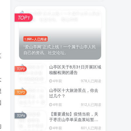
TOP1
1.9W+人已阅读
“爱山亭网”正式上线！一个属于山亭人民
自己的资讯、社交论坛。
区
山亭区关于8月31日开展区域
TOP2
核酸检测的通告
大
4年前
978人已阅读
山亭区十大旅游景点，你去
想
TOP3
过几个？
国
4年前
912人已阅读
【重要通知】疫情当前，关
，
TOP4
于枣庄山亭单采血浆站暂停
采浆业务的通告
均
4年前
601人已阅读