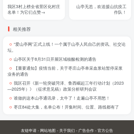
我区3村上榜全省景区化村庄
山亭无恙，欢送援山抗疫工
名单！为它们点赞→
作队！
相关推荐
“爱山亭网”正式上线！一个属于山亭人民自己的资讯、社交论
坛。
山亭区关于8月31日开展区域核酸检测的通告
【重要通知】疫情当前，关于枣庄山亭单采血浆站暂停采浆
业务的通告
我区召开《新一轮突破菏泽、鲁西崛起三年行动计划（2023
—2025年）》（征求意见稿）政策分析研判会议
谁做的这本山亭通讯录，太牛了！走遍山亭不用愁！
枣庄84处大集，名单公布！开集时间、位置、路线都有了
友链申请
-
网站地图
-
关于我们
-
广告合作
-
官方公告