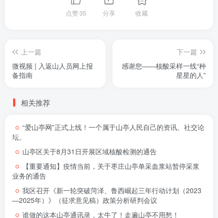
点赞
35
分享
收藏
上一篇
下一篇
微视频 | 入返山人员网上报
感谢您——核酸采样一线“种
备指南
星星的人”
相关推荐
“爱山亭网”正式上线！一个属于山亭人民自己的资讯、社交论
坛。
山亭区关于8月31日开展区域核酸检测的通告
【重要通知】疫情当前，关于枣庄山亭单采血浆站暂停采浆
业务的通告
我区召开《新一轮突破菏泽、鲁西崛起三年行动计划（2023
—2025年）》（征求意见稿）政策分析研判会议
谁做的这本山亭通讯录，太牛了！走遍山亭不用愁！