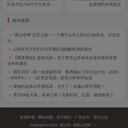
区全方位160万平方米消杀
次疫情防控调度会
作业
相关推荐
“爱山亭网”正式上线！一个属于山亭人民自己的资讯、社交论
坛。
山亭区关于8月31日开展区域核酸检测的通告
【重要通知】疫情当前，关于枣庄山亭单采血浆站暂停采浆
业务的通告
我区召开《新一轮突破菏泽、鲁西崛起三年行动计划（2023
—2025年）》（征求意见稿）政策分析研判会议
谁做的这本山亭通讯录，太牛了！走遍山亭不用愁！
枣庄84处大集，名单公布！开集时间、位置、路线都有了
友链申请
-
网站地图
-
关于我们
-
广告合作
-
官方公告
Copyright © 2022 ·
爱山亭 - 我爱山亭网！！