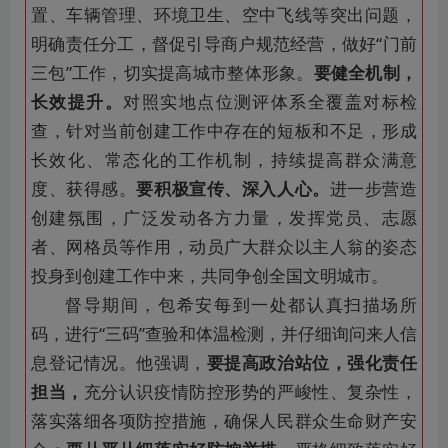
置、车辆管理、环境卫生、空中飞线等突出问题，
明确责任分工，督促引导商户规范经营，做好“门前
三包”工作，切实提高城市整体形象。
要健全机制，
长效提升。
对照实地点位测评体系全覆盖对标检
查，针对当前创建工作中存在的短板和不足，形成
长效化、常态化的工作机制，持续提高群众满意
度、获得感。
要积极宣传、深入人心。
进一步营造
创建氛围，广泛发动各方力量，发挥党员、志愿
者、网格员等作用，动员广大群众以主人翁的姿态
投身到创建工作中来，共同争创全国文明城市。
督导期间，包希安每到一处都认真扫描场所
码，进行“三码”查验和体温检测，并仔细询问来人信
息登记情况。他强调，
要提高政治站位，强化责任
担当，
充分认识疫情防控形势的严峻性、复杂性，
落实落细各项防控措施，确保人民群众生命财产安