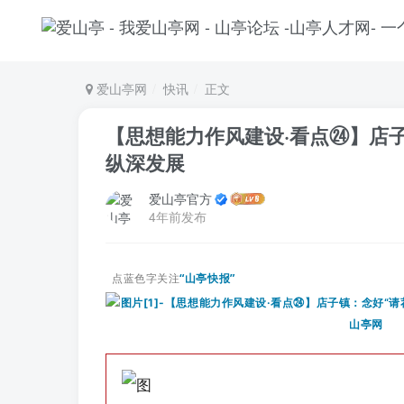
爱山亭网
快讯
正文
【思想能力作风建设·看点㉔】店
纵深发展
爱山亭官方
4年前发布
点蓝色字关注
“山亭快报”