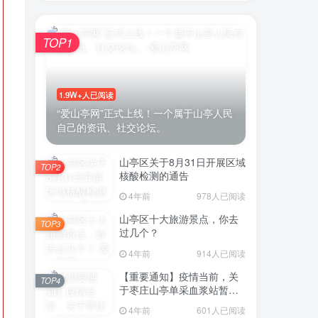
TOP1
账号密码登录
1.9W+人已阅读
登录
“爱山亭网”正式上线！一个属于山亭人民
自己的资讯、社交论坛。
号登录
山亭区关于8月31日开展区域
TOP2
微信登录
核酸检测的通告
4年前
978人已阅读
即表示同意
用户协议
山亭区十大旅游景点，你去
TOP3
过几个？
4年前
914人已阅读
【重要通知】疫情当前，关
TOP4
于枣庄山亭单采血浆站暂停
采浆业务的通告
4年前
601人已阅读