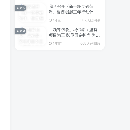
我区召开《新一轮突破菏
TOP5
泽、鲁西崛起三年行动计划
（2023—2025年）》（征求
4年前
587人已阅读
意见稿）政策分析研判会议
「领导访谈」冯仰攀：坚持
TOP6
项目为王 彰显国企担当 为全
区工业经济、招商引资和重
4年前
559人已阅读
点项目建设贡献“交发力量”