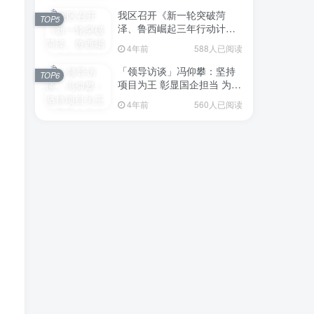
我区召开《新一轮突破菏
TOP5
泽、鲁西崛起三年行动计划
（2023—2025年）》（征求
4年前
588人已阅读
意见稿）政策分析研判会议
「领导访谈」冯仰攀：坚持
TOP6
项目为王 彰显国企担当 为全
区工业经济、招商引资和重
4年前
560人已阅读
点项目建设贡献“交发力量”