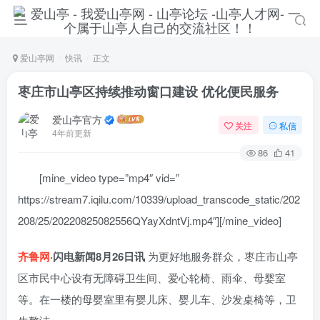
爱山亭网
快讯
正文
枣庄市山亭区持续推动窗口建设 优化便民服务
爱山亭官方
关注
私信
4年前更新
86
41
[mine_video type=”mp4″ vid=”
https://stream7.iqilu.com/10339/upload_transcode_static/202
208/25/20220825082556QYayXdntVj.mp4″][/mine_video]
齐鲁网
·闪电新闻8月26日讯
为更好地服务群众，枣庄市山亭
区市民中心设有无障碍卫生间、爱心轮椅、雨伞、母婴室
等。在一楼的母婴室里有婴儿床、婴儿车、沙发桌椅等，卫