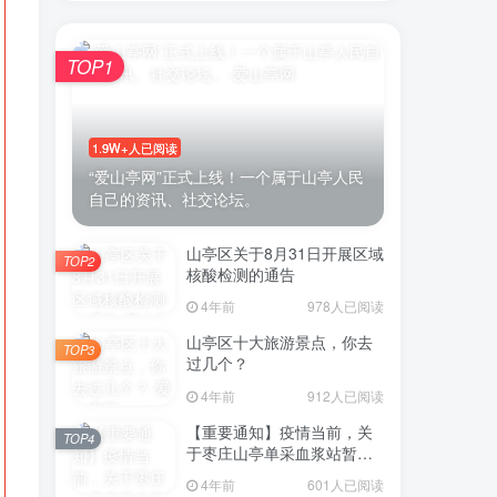
TOP1
1.9W+人已阅读
“爱山亭网”正式上线！一个属于山亭人民
自己的资讯、社交论坛。
山亭区关于8月31日开展区域
TOP2
核酸检测的通告
4年前
978人已阅读
山亭区十大旅游景点，你去
TOP3
过几个？
4年前
912人已阅读
【重要通知】疫情当前，关
TOP4
于枣庄山亭单采血浆站暂停
采浆业务的通告
4年前
601人已阅读