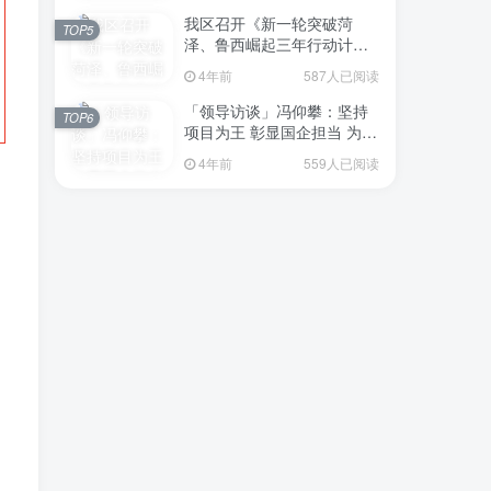
我区召开《新一轮突破菏
TOP5
泽、鲁西崛起三年行动计划
（2023—2025年）》（征求
4年前
587人已阅读
意见稿）政策分析研判会议
「领导访谈」冯仰攀：坚持
TOP6
项目为王 彰显国企担当 为全
区工业经济、招商引资和重
4年前
559人已阅读
点项目建设贡献“交发力量”