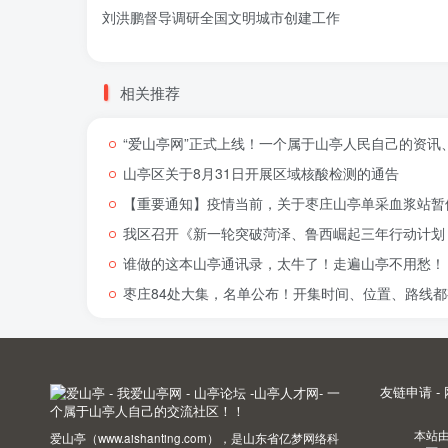
刘洪鹏督导调研全国文明城市创建工作
相关推荐
“爱山亭网”正式上线！一个属于山亭人民自己的资讯
山亭区关于8月31日开展区域核酸检测的通告
【重要通知】疫情当前，关于枣庄山亭单采血浆站暂
我区召开《新一轮突破菏泽、鲁西崛起三年行动计划（
谁做的这本山亭通讯录，太牛了！走遍山亭不用愁！
枣庄84处大集，名单公布！开集时间、位置、路线都
友链申请
-
本站
爱山亭（www.aishanting.com），是山东省亿梦网络科