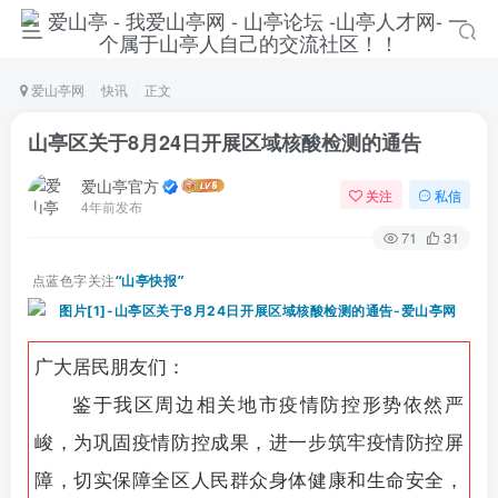
爱山亭网
快讯
正文
山亭区关于8月24日开展区域核酸检测的通告
爱山亭官方
关注
私信
4年前发布
71
31
点蓝色字关注
“山亭快报”
广大居民朋友们：
登录
鉴于我区周边相关地市疫情防控形势依然严
没有账号？立即注册
峻，为巩固疫情防控成果，进一步筑牢疫情防控屏
障，切实保障全区人民群众身体健康和生命安全，
手机号