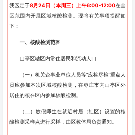
我区定于
8月24日（本周三）上午6:00-12:00
在全
账号密码登录
记住登录
区范围内开展区域核酸检测。现将有关事项提醒如
登录
下：
社交账号登录
一、核酸检测范围
QQ登录
微信登录
山亭区辖区内常住居民和流动人口
使用社交账号登录即表示同意
用户协议
（一）机关企事业单位人员等“应检尽检”重点人
员应参加本次区域核酸检测，在枣庄市内山亭区外
居住的须在区内参加核酸检测。
（二）放假师生在就近村居（社区）设置的核
酸检测采样点进行采样，由区教体局负责通知。