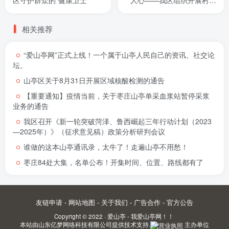
区守护群众的“健康卫士”
人心——我区组织开展村主
职干部健康查体
相关推荐
“爱山亭网”正式上线！一个属于山亭人民自己的资讯、社交论
坛。
山亭区关于8月31日开展区域核酸检测的通告
【重要通知】疫情当前，关于枣庄山亭单采血浆站暂停采浆
业务的通告
我区召开《新一轮突破菏泽、鲁西崛起三年行动计划（2023
—2025年）》（征求意见稿）政策分析研判会议
谁做的这本山亭通讯录，太牛了！走遍山亭不用愁！
枣庄84处大集，名单公布！开集时间、位置、路线都有了
友链申请
-
网站地图
-
关于我们
-
广告合作
-
官方公告
Copyright © 2022 ·
爱山亭 - 我爱山亭网！！
本站由
山东亿梦网络科技有限公司
提供技术支持.
主办单位