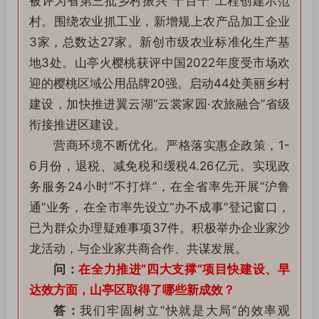
被评为省第三批乡村振兴“十百千”工程创建示范
村。
围绕农业抓工业，新增规上农产品加工企业
3家，总数达27家。
新创市级农业标准化生产基
地3处。
山亭火樱桃获评中国2022年度受市场欢
迎的樱桃区域公用品牌20强。
启动44处美丽乡村
建设，加快推进翼云湖“云裳家园·农旅融合”省级
衔接推进区建设。
营商环境不断优化。严格落实惠企政策，1-
6月份，退税、减免税和缓税4.26亿元。实现政
务服务24小时“不打烊”，在全省率先开展“沪鲁
通”业务，在全市率先设立“办不成事”登记窗口，
已为群众办理疑难事项37件。积极举办企业家沙
龙活动，与企业家共商合作、共谋发展。
问：
在全力推进“四大支撑”项目快建设、早
达效方面，山亭区取得了哪些新成效？
答：
我们牢固树立“快就是大局”的效率观