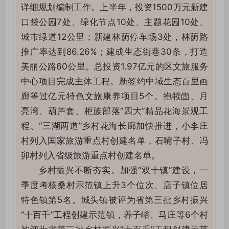
详细规划编制工作。上半年，投资1500万元新建
口袋公园7处、绿化节点10处、主题花园10处、
城市绿道12公里；新建林荫停车场3处，林荫路
推广率达到86.26%；建成生态街巷30条，打造
美丽公路60公里。总投资1.97亿元的区文旅服务
中心项目完成主体工程。新签约中域生态百里画
廊等过亿元特色文旅康养项目5个。抱犊崮、月
亮湾、葫芦套、柜族部落“四大”精品花海景观工
程、“三湖两道”乡村花海长廊加快推进，小李庄
村列入国家旅游重点村创建名单，石嘴子村、冯
卯村列入省级旅游重点村创建名单。
乡村振兴不断夯实。
加强“双十镇”建设，一
季度考核桑村示范镇上升3个位次、店子镇位居
特色镇第5名。
城头镇被评为省第三批乡村振兴
“十百千”工程创建示范镇，养子峪、马庄等6个村