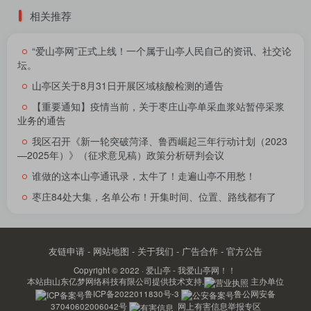
相关推荐
“爱山亭网”正式上线！一个属于山亭人民自己的资讯、社交论
坛。
山亭区关于8月31日开展区域核酸检测的通告
【重要通知】疫情当前，关于枣庄山亭单采血浆站暂停采浆
业务的通告
我区召开《新一轮突破菏泽、鲁西崛起三年行动计划（2023
—2025年）》（征求意见稿）政策分析研判会议
谁做的这本山亭通讯录，太牛了！走遍山亭不用愁！
枣庄84处大集，名单公布！开集时间、位置、路线都有了
友链申请
-
网站地图
-
关于我们
-
广告合作
-
官方公告
Copyright © 2022 ·
爱山亭 - 我爱山亭网！！
本站由
山东亿梦网络科技有限公司
提供技术支持.
主办单位
鲁ICP备2022011830号-3
鲁公网安备
37040602006042号
网上有害信息举报专区