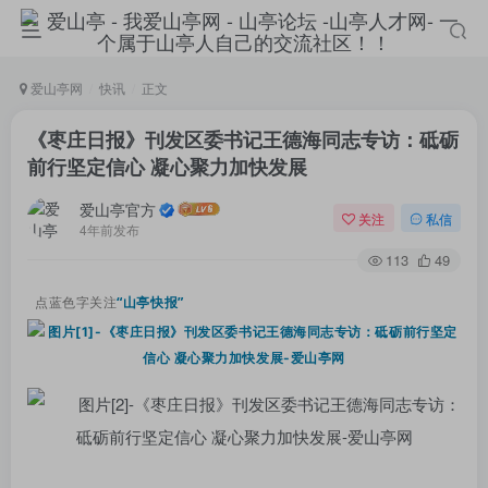
爱山亭网
快讯
正文
《枣庄日报》刊发区委书记王德海同志专访：砥砺
前行坚定信心 凝心聚力加快发展
爱山亭官方
关注
私信
4年前发布
113
49
点蓝色字关注
“山亭快报”
登录
没有账号？立即注册
手机号