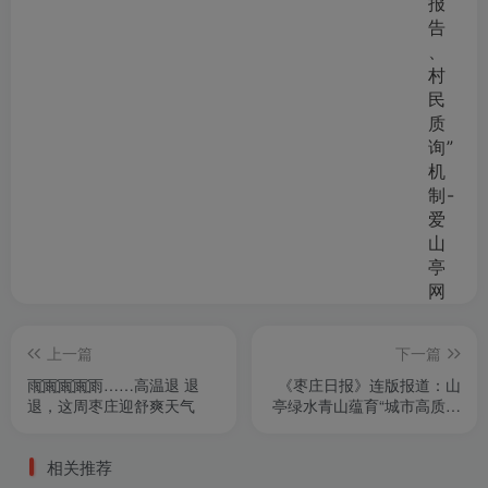
上一篇
下一篇
雨҈雨҈雨҈雨҈雨……高温退 退
《枣庄日报》连版报道：山
退，这周枣庄迎舒爽天气
亭绿水青山蕴育“城市高质量
发展”盎然生机
相关推荐