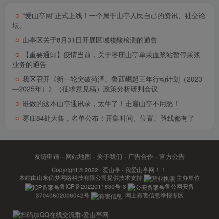
“爱山亭网”正式上线！一个属于山亭人民自己的资讯、社交论
坛。
山亭区关于8月31日开展区域核酸检测的通告
【重要通知】疫情当前，关于枣庄山亭单采血浆站暂停采浆
业务的通告
我区召开《新一轮突破菏泽、鲁西崛起三年行动计划（2023
—2025年）》（征求意见稿）政策分析研判会议
谁做的这本山亭通讯录，太牛了！走遍山亭不用愁！
枣庄84处大集，名单公布！开集时间、位置、路线都有了
友链申请
-
网站地图
-
关于我们
-
广告合作
-
官方公告
Copyright © 2022 ·
爱山亭 - 我爱山亭网！！
本站由
山东亿梦网络科技有限公司
提供技术支持.
主办单位
鲁ICP备2022011830号-3
鲁公网安备
37040602006042号
网上有害信息举报专区