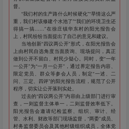
督。
“我们村的生产路什么时候硬化”“旱情这么严
重，我们村该修建个水池了”“我们的环境卫生还
得搞一搞……”在徐庄镇华东村的阳光报告会
上，村民纷纷当面提出了自己的意见和建议。
当地创新“四议两公开”形式，在阳光报告会
上由村民自选角度当面质询、现场提问，真正
做到公开不留白、村民少疑心。同时，变“一年
一公开”为“一月一公开”，通过界定报告内容、
限定党员、群众等参会人员，制定“一述、二
问、三定、四评”的阳光报告流程，规范了公开
程序，切实让公开落到实处。
过去的“四议两公开”内容由上级部门进行审
查，一则监督主体单一，二则监督效率低下。
阳光报告会邀请纪检监察、组织、审计、经
管、水利、财政等部门现场监督，“两委”成员、
村务监督委员会及其他村级组织成员，全体党