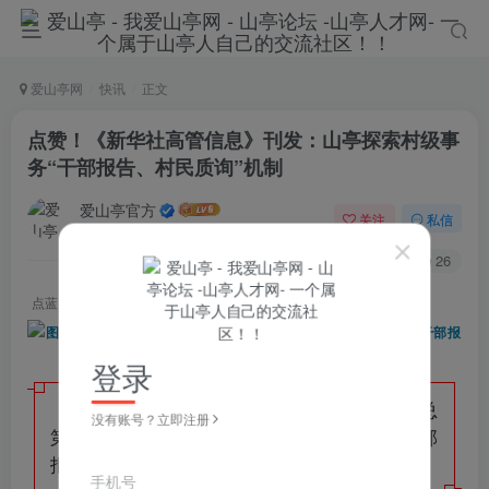
爱山亭网
快讯
正文
点赞！《新华社高管信息》刊发：山亭探索村级事
务“干部报告、村民质询”机制
爱山亭官方
关注
私信
4年前发布
122
26
点蓝色字关注
“山亭快报”
登录
近日，《新华社高管信息》（第31期 总
没有账号？立即注册
第312期）刊发《山亭探索村级事务“干部
报告、村民质询”机制》，全文如下。
手机号