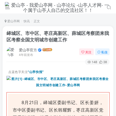
爱山亭网
快讯
正文
峄城区、市中区、枣庄高新区、薛城区考察团来我
区考察全国文明城市创建工作
爱山亭官方
关注
私信
4年前发布
148
38
点蓝色字关注
“山亭快报”
登录
没有账号？立即注册
8月21日，峄城区委副书记、区长姜妍，
市中区委副书记、区长韩耀辉，枣庄高新区党
手机号