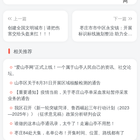
上一篇
下一篇
创建全国文明城市 | 请把伤
枣庄市市中区永安镇：开展
害交给头盔来扛！！！
标识标线施划整治 助力全域
文明城市创建
相关推荐
“爱山亭网”正式上线！一个属于山亭人民自己的资讯、社交论
坛。
山亭区关于8月31日开展区域核酸检测的通告
【重要通知】疫情当前，关于枣庄山亭单采血浆站暂停采浆
业务的通告
我区召开《新一轮突破菏泽、鲁西崛起三年行动计划（2023
—2025年）》（征求意见稿）政策分析研判会议
谁做的这本山亭通讯录，太牛了！走遍山亭不用愁！
枣庄84处大集，名单公布！开集时间、位置、路线都有了