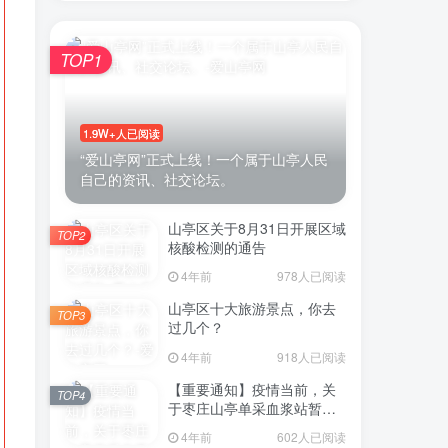
TOP1
账号密码登录
1.9W+人已阅读
录
“爱山亭网”正式上线！一个属于山亭人民
自己的资讯、社交论坛。
登录
山亭区关于8月31日开展区域
TOP2
微信登录
核酸检测的通告
表示同意
用户协议
4年前
978人已阅读
山亭区十大旅游景点，你去
TOP3
过几个？
4年前
918人已阅读
【重要通知】疫情当前，关
TOP4
于枣庄山亭单采血浆站暂停
采浆业务的通告
4年前
602人已阅读