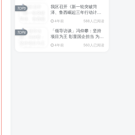
我区召开《新一轮突破菏
TOP5
泽、鲁西崛起三年行动计划
（2023—2025年）》（征求
4年前
588人已阅读
意见稿）政策分析研判会议
「领导访谈」冯仰攀：坚持
TOP6
项目为王 彰显国企担当 为全
区工业经济、招商引资和重
4年前
560人已阅读
点项目建设贡献“交发力量”