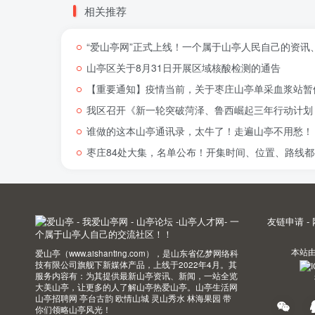
相关推荐
“爱山亭网”正式上线！一个属于山亭人民自己的资讯
山亭区关于8月31日开展区域核酸检测的通告
【重要通知】疫情当前，关于枣庄山亭单采血浆站暂
我区召开《新一轮突破菏泽、鲁西崛起三年行动计划（
谁做的这本山亭通讯录，太牛了！走遍山亭不用愁！
枣庄84处大集，名单公布！开集时间、位置、路线都
友链申请
-
本站
爱山亭（www.aishanting.com），是山东省亿梦网络科
技有限公司旗舰下新媒体产品，上线于2022年4月。其
服务内容有：为其提供最新山亭资讯、新闻，一站全览
大美山亭，让更多的人了解山亭热爱山亭。山亭生活网
山亭招聘网 亭台古韵 欧情山城 灵山秀水 林海果园 带
你们领略山亭风光！