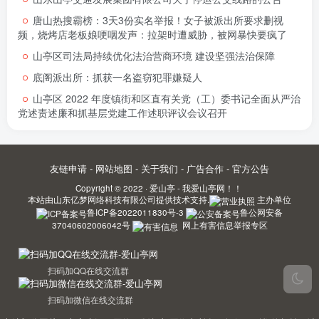
唐山热搜霸榜：3天3份实名举报！女子被派出所要求删视
频，烧烤店老板娘哽咽发声：拉架时遭威胁，被网暴快要疯了
山亭区司法局持续优化法治营商环境 建设坚强法治保障
底阁派出所：抓获一名盗窃犯罪嫌疑人
山亭区 2022 年度镇街和区直有关党（工）委书记全面从严治
党述责述廉和抓基层党建工作述职评议会议召开
友链申请
-
网站地图
-
关于我们
-
广告合作
-
官方公告
Copyright © 2022 ·
爱山亭 - 我爱山亭网！！
本站由
山东亿梦网络科技有限公司
提供技术支持.
主办单位
鲁ICP备2022011830号-3
鲁公网安备
37040602006042号
网上有害信息举报专区
扫码加QQ在线交流群
扫码加微信在线交流群