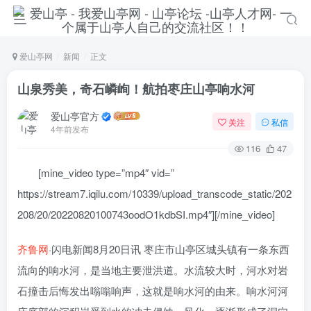
爱山亭网
新闻
正文
山泉秀美，奇石嶙峋！航拍枣庄山亭响水河
爱山亭官方
关注
私信
4年前发布
116
47
[mine_video type=”mp4″ vid=”
https://stream7.iqilu.com/10339/upload_transcode_static/202
208/20/20220820100743oodO1kdbSI.mp4″][/mine_video]
齐鲁网
·闪电新闻8月20日讯 枣庄市山亭区城头镇有一条东西
流向的响水河，是当地主要泄洪道。水流较大时，河水对岩
石撞击后悔发出嗡嗡响声，这就是响水河的由来。响水河河