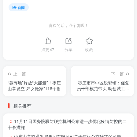
新闻
喜欢的话，点个赞呗！
点赞
47
分享
收藏
上一篇
下一篇
“微阵地”释放“大能量”！枣庄
枣庄市市中区税郭镇：促党
山亭设立“妇女微家”116个播
员干部模范带头 助创城工作
落实落细
相关推荐
11月11日国务院联防联控机制公布进一步优化疫情防控的二
十条措施
山东山亭交通发展集团有限公司关于停运公交线路的公告