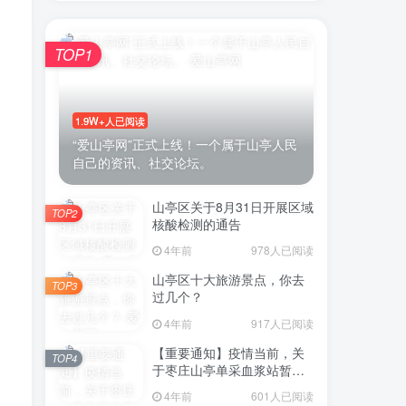
TOP1
账号密码登录
1.9W+人已阅读
“爱山亭网”正式上线！一个属于山亭人民
自己的资讯、社交论坛。
录
山亭区关于8月31日开展区域
微信登录
TOP2
核酸检测的通告
示同意
用户协议
4年前
978人已阅读
山亭区十大旅游景点，你去
TOP3
过几个？
4年前
917人已阅读
【重要通知】疫情当前，关
TOP4
于枣庄山亭单采血浆站暂停
采浆业务的通告
4年前
601人已阅读