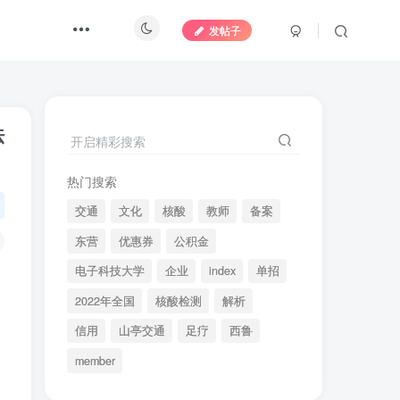
发帖子
法
开启精彩搜索
热门搜索
交通
文化
核酸
教师
备案
东营
优惠券
公积金
电子科技大学
企业
index
单招
2022年全国
核酸检测
解析
信用
山亭交通
足疗
西鲁
member