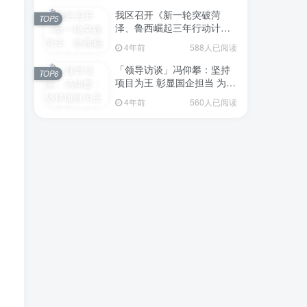
我区召开《新一轮突破菏
TOP5
泽、鲁西崛起三年行动计划
（2023—2025年）》（征求
4年前
588人已阅读
意见稿）政策分析研判会议
「领导访谈」冯仰攀：坚持
TOP6
项目为王 彰显国企担当 为全
区工业经济、招商引资和重
4年前
560人已阅读
点项目建设贡献“交发力量”