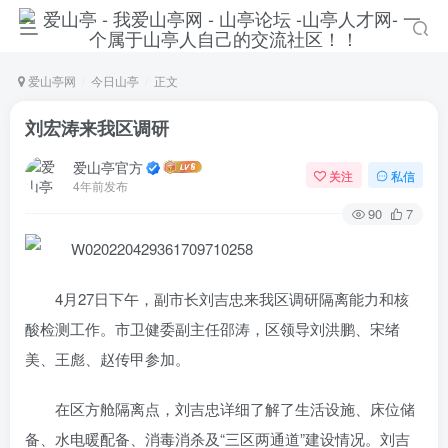
爱山亭网
今日山亭
正文
刘宏涛来我区调研
爱山亭官方
关注
私信
4年前发布
90
7
4月27日下午，副市长刘吉忠来我区调研隔离能力和核
酸检测工作。市卫健委副主任邵涛，区领导刘洪鹏、宋绪
美、王彪、赵传甲参加。
在区方舱隔离点，刘吉忠详细了解了生活设施、床位储
备、水电暖配备、消毒消杀及“三区两通道”建设情况。刘吉