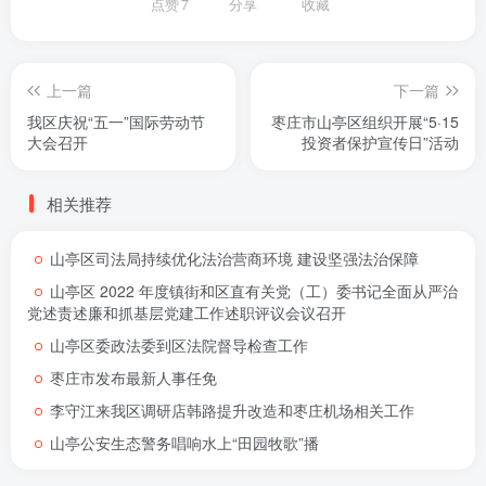
点赞
7
分享
收藏
上一篇
下一篇
我区庆祝“五一”国际劳动节
枣庄市山亭区组织开展“5·15
大会召开
投资者保护宣传日”活动
相关推荐
山亭区司法局持续优化法治营商环境 建设坚强法治保障
山亭区 2022 年度镇街和区直有关党（工）委书记全面从严治
党述责述廉和抓基层党建工作述职评议会议召开
山亭区委政法委到区法院督导检查工作
枣庄市发布最新人事任免
李守江来我区调研店韩路提升改造和枣庄机场相关工作
山亭公安生态警务唱响水上“田园牧歌”播