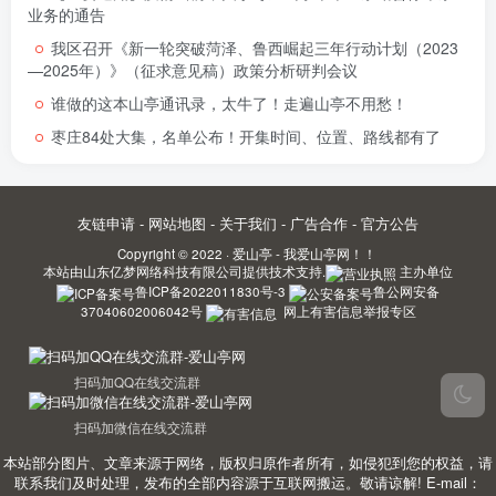
业务的通告
我区召开《新一轮突破菏泽、鲁西崛起三年行动计划（2023
—2025年）》（征求意见稿）政策分析研判会议
谁做的这本山亭通讯录，太牛了！走遍山亭不用愁！
枣庄84处大集，名单公布！开集时间、位置、路线都有了
友链申请
-
网站地图
-
关于我们
-
广告合作
-
官方公告
Copyright © 2022 ·
爱山亭 - 我爱山亭网！！
本站由
山东亿梦网络科技有限公司
提供技术支持.
主办单位
鲁ICP备2022011830号-3
鲁公网安备
37040602006042号
网上有害信息举报专区
扫码加QQ在线交流群
扫码加微信在线交流群
本站部分图片、文章来源于网络，版权归原作者所有，如侵犯到您的权益，请
联系我们及时处理，发布的全部内容源于互联网搬运。敬请谅解! E-mail：