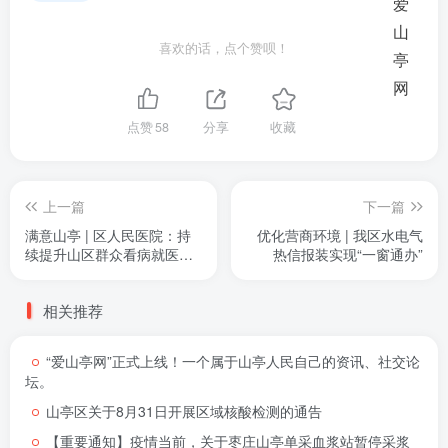
喜欢的话，点个赞呗！
点赞
58
分享
收藏
上一篇
下一篇
满意山亭 | 区人民医院：持
优化营商环境 | 我区水电气
续提升山区群众看病就医获
热信报装实现“一窗通办”
得感满意度
相关推荐
“爱山亭网”正式上线！一个属于山亭人民自己的资讯、社交论
坛。
山亭区关于8月31日开展区域核酸检测的通告
【重要通知】疫情当前，关于枣庄山亭单采血浆站暂停采浆