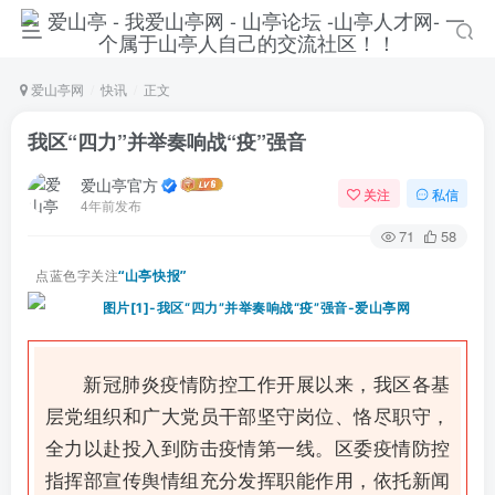
爱山亭网
快讯
正文
我区“四力”并举奏响战“疫”强音
爱山亭官方
关注
私信
4年前发布
71
58
点蓝色字关注
“山亭快报”
新冠肺炎疫情防控工作开展以来，我区各基
层党组织和广大党员干部坚守岗位、恪尽职守，
全力以赴投入到防击疫情第一线。区委疫情防控
指挥部宣传舆情组充分发挥职能作用，依托新闻