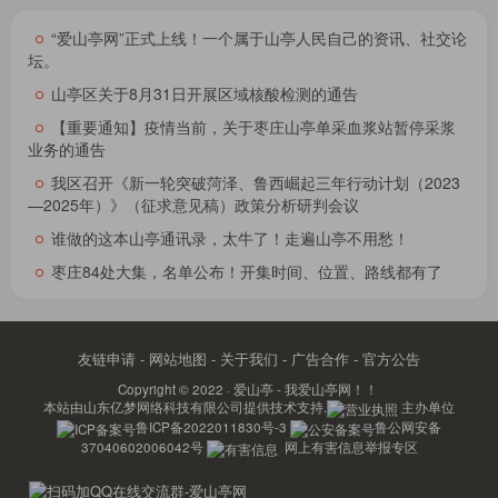
“爱山亭网”正式上线！一个属于山亭人民自己的资讯、社交论
坛。
山亭区关于8月31日开展区域核酸检测的通告
【重要通知】疫情当前，关于枣庄山亭单采血浆站暂停采浆
业务的通告
我区召开《新一轮突破菏泽、鲁西崛起三年行动计划（2023
—2025年）》（征求意见稿）政策分析研判会议
谁做的这本山亭通讯录，太牛了！走遍山亭不用愁！
枣庄84处大集，名单公布！开集时间、位置、路线都有了
友链申请
-
网站地图
-
关于我们
-
广告合作
-
官方公告
Copyright © 2022 ·
爱山亭 - 我爱山亭网！！
本站由
山东亿梦网络科技有限公司
提供技术支持.
主办单位
鲁ICP备2022011830号-3
鲁公网安备
37040602006042号
网上有害信息举报专区