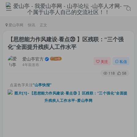
爱山亭网
快讯
正文
【思想能力作风建设·看点⑳ 】区残联：“三个强
化”全面提升残疾人工作水平
爱山亭官方
关注
私信
4年前发布
118
58
点蓝色字关注
“山亭快报”
登录
没有账号？立即注册
手机号