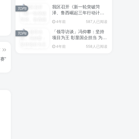
我区召开《新一轮突破菏
TOP5
泽、鲁西崛起三年行动计划
（2023—2025年）》（征求
4年前
587人已阅读
意见稿）政策分析研判会议
「领导访谈」冯仰攀：坚持
TOP6
项目为王 彰显国企担当 为全
区工业经济、招商引资和重
4年前
558人已阅读
点项目建设贡献“交发力量”
篇
赛”