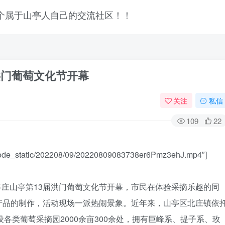
洪门葡萄文化节开幕
关注
私信
109
22
nscode_static/202208/09/20220809083738er6Pmz3ehJ.mp4″]
，枣庄山亭第13届洪门葡萄文化节开幕，市民在体验采摘乐趣的同
产品的制作，活动现场一派热闹景象。近年来，山亭区北庄镇依
设各类葡萄采摘园2000余亩300余处，拥有巨峰系、提子系、玫