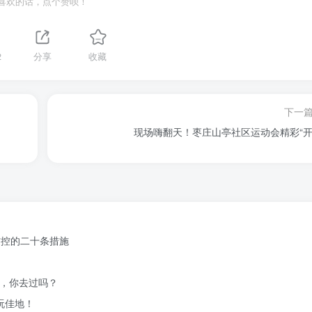
喜欢的话，点个赞呗！
2
分享
收藏
下一
现场嗨翻天！枣庄山亭社区运动会精彩“开
防控的二十条措施
崖，你去过吗？
玩佳地！