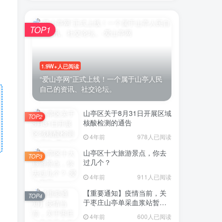
富
TOP1
1.9W+人已阅读
“爱山亭网”正式上线！一个属于山亭人民
自己的资讯、社交论坛。
山亭区关于8月31日开展区域
TOP2
核酸检测的通告
4年前
978人已阅读
山亭区十大旅游景点，你去
TOP3
过几个？
4年前
911人已阅读
【重要通知】疫情当前，关
TOP4
于枣庄山亭单采血浆站暂停
采浆业务的通告
4年前
600人已阅读