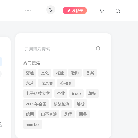
发帖子
开启精彩搜索
热门搜索
交通
文化
核酸
教师
备案
东营
优惠券
公积金
电子科技大学
企业
index
单招
2022年全国
核酸检测
解析
信用
山亭交通
足疗
西鲁
托
member