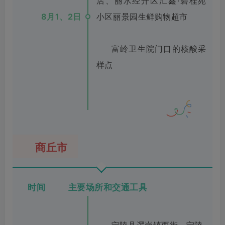
店、丽水经开区汇鑫·碧桂苑
8月1、2日
小区丽景园生鲜购物超市
富岭卫生院门口的核酸采
样点
商丘市
时间 主要场所和交通工具
宁陵县逻岗镇西街、宁陵