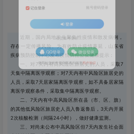
账号密码登录
记住登录
登录
近期，国内局地发生聚集性疫情和散发病例，
社交账号登录
存在一定传播风险。为有效防止疫情蔓延，山东省
QQ登录
微信登录
疾病预防控制中心发布疫情防控公众健康提示：
一、对7天内有高风险区旅居史的人员，采取7
使用社交账号登录即表示同意
用户协议
天集中隔离医学观察；对7天内有中风险区旅居史的
人员，采取7天居家隔离医学观察，如不具备居家隔
离医学观察条件，采取集中隔离医学观察。
二、7天内有中高风险区所在县（市、区、旗）
的其他低风险区旅居史人员入鲁返鲁后，3天内开展
2次核酸检测（间隔24小时），做好健康监测。
三、对尚未公布中高风险区但7天内发生社会面