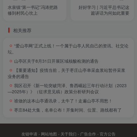
水泉镇“第一书记”冯涛把路
好好学习 | 习近平总书记这
修到村民心坎上
篇讲话为何如此重要
相关推荐
“爱山亭网”正式上线！一个属于山亭人民自己的资讯、社交论
坛。
山亭区关于8月31日开展区域核酸检测的通告
【重要通知】疫情当前，关于枣庄山亭单采血浆站暂停采浆
业务的通告
我区召开《新一轮突破菏泽、鲁西崛起三年行动计划（2023
—2025年）》（征求意见稿）政策分析研判会议
谁做的这本山亭通讯录，太牛了！走遍山亭不用愁！
枣庄84处大集，名单公布！开集时间、位置、路线都有了
友链申请
-
网站地图
-
关于我们
-
广告合作
-
官方公告