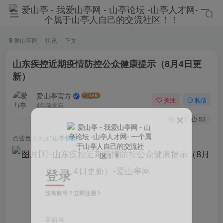
爱山亭网
快讯
正文
山东疾控近期疫情防控公众健康提示（8月4日更
新）
爱山亭官方
关注
私信
4年前发布
111
53
点蓝色字关注
“山亭快报”
登录
没有账号？立即注册
手机号