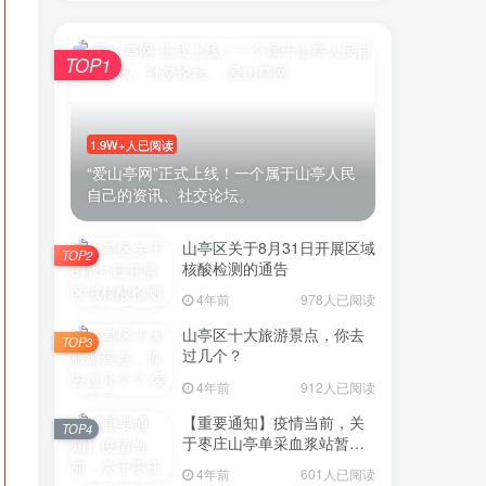
TOP1
账号密码登录
1.9W+人已阅读
录
“爱山亭网”正式上线！一个属于山亭人民
自己的资讯、社交论坛。
号登录
山亭区关于8月31日开展区域
TOP2
微信登录
核酸检测的通告
4年前
978人已阅读
表示同意
用户协议
山亭区十大旅游景点，你去
TOP3
过几个？
4年前
912人已阅读
【重要通知】疫情当前，关
TOP4
于枣庄山亭单采血浆站暂停
采浆业务的通告
4年前
601人已阅读