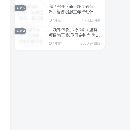
我区召开《新一轮突破菏
TOP5
泽、鲁西崛起三年行动计划
（2023—2025年）》（征求
4年前
587人已阅读
意见稿）政策分析研判会议
「领导访谈」冯仰攀：坚持
TOP6
项目为王 彰显国企担当 为全
区工业经济、招商引资和重
4年前
559人已阅读
点项目建设贡献“交发力量”